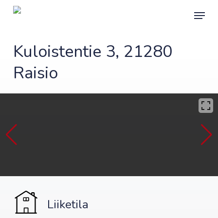
Skip
Menu
to
main
content
Kuloistentie 3, 21280
Raisio
Liiketila