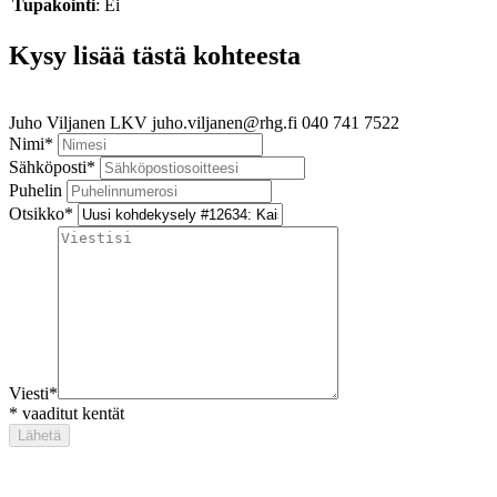
Tupakointi
: Ei
Kysy lisää tästä kohteesta
Juho Viljanen
LKV
juho.viljanen@rhg.fi
040 741 7522
Nimi
*
Sähköposti
*
Puhelin
Otsikko
*
Viesti
*
*
vaaditut kentät