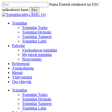
Skip
Paina Enteriä etsiäksesi tai ESC
to
sulkeaksesi haun
Etsi
main
Close
content
Search
Menu
Toimitilat
Toimitilat Turku
Toimitilat Helsinki
Toimitilat Tampere
Toimitilat Lahti
Palvelut
Vuokrattavat toimitilat
Myytävät toimitilat
Neuvonanto
Referenssit
Ajankohtaista
Meistä
Yhteystiedot
Ota yhteyttä
Toimitilat
Toimitilat Turku
Toimitilat Helsinki
Toimitilat Tampere
Toimitilat Lahti