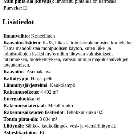
Muu pinta-ala (kuvaus)
: Ilmoitettu pinta-ala on kerrosala
Parveke
: Ei
Lisätiedot
Ilmanvaihto
: Koneellinen
Kaavoituslisätieto
: K-38, liike- ja toimistorakennusten korttelialue.
Tämä mahdollistaa monipuolisen käytön, kuten liike- ja
toimistotilojen lisäksi myös niihin liittyvän valmistuksen,
tutkimuksen, tuotekehityksen, varastoinnin ja majoituspalvelujen
toteuttamisen.
Kaavoitus
: Asemakaava
Kattotyyppi
: Harja, pelti
Lämmitysjärjestelmä
: Kaukolämpö
Rakennusoikeus
: 4 402 m²
Energialuokka
: ei
Rakennusmateriaali
: Metallirunko
Rakennusoikeuden lisätiedot
: Tehokkuusluku 0,5
Tontin pinta-ala
: 8 804 m²
Liittymät
: Sähkö-, kaukolämpö-, vesi- ja viemäriliittymät.
Asbestikartoitus
: Ei