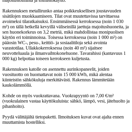
majoitustoiminta ja toimistokäyttö.
Rakennuksen metallirunko antaa poikkeuksellisen joustavuuden
sisätilojen muokkaamiseen. Tilat ovat muutettavissa tarvittaessa
avoimeksi tilaratkaisuksi. Ensimmäisessä kerroksessa (noin 1 030
m²) on tällä hetkellä kevyillä väliseinillä jaettuja majoitushuoneita, ja
sen huonekorkeus on 3,2 metriä, mikä mahdollistaa monipuolisen
käytön eri toiminnoissa. Toisessa kerroksessa (noin 1 000 m²) on
pääosin WC-, pesu-, keittiö- ja sosiaalitiloja sekä avointa
varastotilaa. Ullakkokerroksessa (noin 40 m²) sijaitsee
neuvotteluaula ja ilmanvaihtokonehuone. Tavarahissi (kantavuus 1
000 kg) helpottaa toiseen kerrokseen kuljetusta.
Rakennuksen katolle on asennettu aurinkopaneelit, joiden
vuosituotto on huomattavat noin 15 000 kWh, mikä alentaa
kiinteistön sähkökuluja merkittävästi. Rakennus lämmitetään
kaukolämmöllä.
Kohde on myös vuokrattavana. Vuokrapyyntö on 7,00 €/m²
(vuokralainen vastaa käyttökuluista: sähkö, lämpö, vesi, jätehuolto ja
pihanhoito).
Pyydä välittäjältä tietopaketti. Ilmoituksen kuvat ovat ajalta ennen
muuttamista hostelliksi.