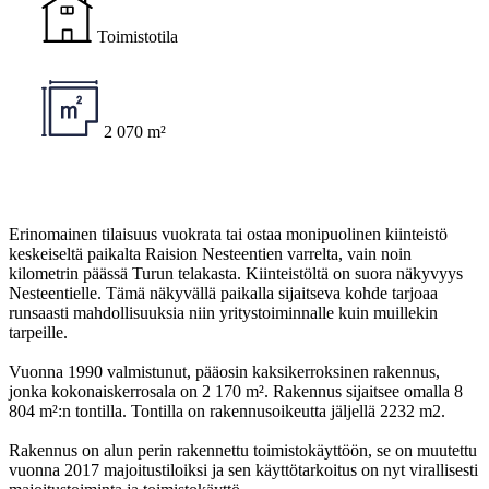
Toimistotila
2 070 m²
Erinomainen tilaisuus vuokrata tai ostaa monipuolinen kiinteistö
keskeiseltä paikalta Raision Nesteentien varrelta, vain noin
kilometrin päässä Turun telakasta. Kiinteistöltä on suora näkyvyys
Nesteentielle. Tämä näkyvällä paikalla sijaitseva kohde tarjoaa
runsaasti mahdollisuuksia niin yritystoiminnalle kuin muillekin
tarpeille.
Vuonna 1990 valmistunut, pääosin kaksikerroksinen rakennus,
jonka kokonaiskerrosala on 2 170 m². Rakennus sijaitsee omalla 8
804 m²:n tontilla. Tontilla on rakennusoikeutta jäljellä 2232 m2.
Rakennus on alun perin rakennettu toimistokäyttöön, se on muutettu
vuonna 2017 majoitustiloiksi ja sen käyttötarkoitus on nyt virallisesti