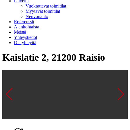
Palvelut
Vuokrattavat toimitilat
Myytävät toimitilat
Neuvonanto
Referenssit
Ajankohtaista
Meistä
Yhteystiedot
Ota yhteyttä
Kaislatie 2, 21200 Raisio