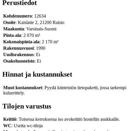
Perustiedot
Kohdenumero
: 12634
Osoite
: Kaislatie 2, 21200 Raisio
Maakunta
: Varsinais-Suomi
Pinta-ala
: 2 070 m²
Kokonaispinta-ala
: 2 170 m²
Rakennusvuosi
: 1990
Uudisrakennus
: Ei
Osakehuoneisto
: Ei
Hinnat ja kustannukset
Muut kustannukset
: Pyydä kiinteistön tietopaketti, jossa tarkempi
kuluerittely.
Tilojen varustus
Keittiö
: Toisessa kerroksessa iso avokeittiö hostellin asukkaille.
WC
: Useita wc-tiloja