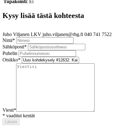
Tupakointi
: Ei
Kysy lisää tästä kohteesta
Juho Viljanen
LKV
juho.viljanen@rhg.fi
040 741 7522
Nimi
*
Sähköposti
*
Puhelin
Otsikko
*
Viesti
*
*
vaaditut kentät