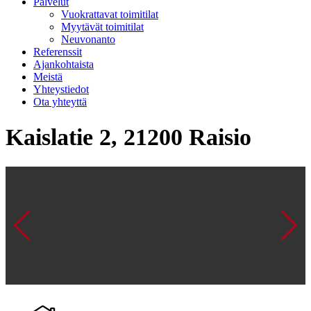
Palvelut
Vuokrattavat toimitilat
Myytävät toimitilat
Neuvonanto
Referenssit
Ajankohtaista
Meistä
Yhteystiedot
Ota yhteyttä
Kaislatie 2, 21200 Raisio