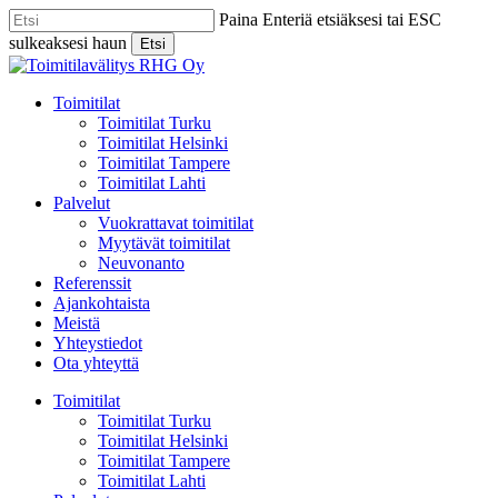
Skip
Paina Enteriä etsiäksesi tai ESC
to
sulkeaksesi haun
Etsi
main
Close
content
Search
Menu
Toimitilat
Toimitilat Turku
Toimitilat Helsinki
Toimitilat Tampere
Toimitilat Lahti
Palvelut
Vuokrattavat toimitilat
Myytävät toimitilat
Neuvonanto
Referenssit
Ajankohtaista
Meistä
Yhteystiedot
Ota yhteyttä
Toimitilat
Toimitilat Turku
Toimitilat Helsinki
Toimitilat Tampere
Toimitilat Lahti