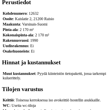
Perustiedot
Kohdenumero
: 12632
Osoite
: Kaislatie 2, 21200 Raisio
Maakunta
: Varsinais-Suomi
Pinta-ala
: 2 170 m²
Kokonaispinta-ala
: 2 170 m²
Rakennusvuosi
: 1990
Uudisrakennus
: Ei
Osakehuoneisto
: Ei
Hinnat ja kustannukset
Muut kustannukset
: Pyydä kiinteistön tietopaketti, jossa tarkempi
kuluerittely.
Tilojen varustus
Keittiö
: Toisessa kerroksessa iso avokeittiö hostellin asukkaille.
WC
: Useita wc-tiloja