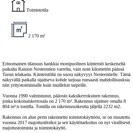
Toimistotila
2 170 m²
Erinomainen tilaisuus hankkia monipuolinen kiinteistö keskeiseltä
paikalta Raision Nesteentien varrelta, vain noin kilometrin päässä
Turun telakasta. Kiinteistöltä on suora näkyvyys Nesteentielle. Tämä
näkyvällä paikalla sijaitseva kohde tarjoaa runsaasti mahdollisuuksia
niin yritystoiminnalle kuin muillekin tarpeille.
Vuonna 1990 valmistunut, pääosin kaksikerroksinen rakennus,
jonka kokonaiskerrosala on 2 170 m². Rakennus sijaitsee omalla 8
804 m²:n tontilla. Tontilla on rakennusoikeutta jäljellä 2232 m2.
Rakennus on alun perin rakennettu toimistokäyttöön, se on muutettu
vuonna 2017 majoitustiloiksi ja sen käyttötarkoitus on nyt virallisesti
majoitustoiminta ja toimistokäyttö.