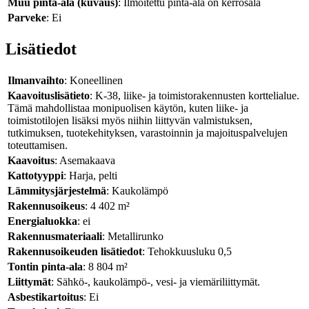
Muu pinta-ala (kuvaus)
: Ilmoitettu pinta-ala on kerrosala
Parveke
: Ei
Lisätiedot
Ilmanvaihto
: Koneellinen
Kaavoituslisätieto
: K-38, liike- ja toimistorakennusten korttelialue.
Tämä mahdollistaa monipuolisen käytön, kuten liike- ja
toimistotilojen lisäksi myös niihin liittyvän valmistuksen,
tutkimuksen, tuotekehityksen, varastoinnin ja majoituspalvelujen
toteuttamisen.
Kaavoitus
: Asemakaava
Kattotyyppi
: Harja, pelti
Lämmitysjärjestelmä
: Kaukolämpö
Rakennusoikeus
: 4 402 m²
Energialuokka
: ei
Rakennusmateriaali
: Metallirunko
Rakennusoikeuden lisätiedot
: Tehokkuusluku 0,5
Tontin pinta-ala
: 8 804 m²
Liittymät
: Sähkö-, kaukolämpö-, vesi- ja viemäriliittymät.
Asbestikartoitus
: Ei