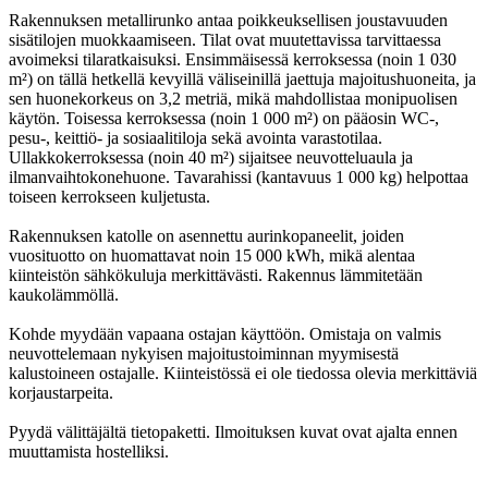
Rakennuksen metallirunko antaa poikkeuksellisen joustavuuden
sisätilojen muokkaamiseen. Tilat ovat muutettavissa tarvittaessa
avoimeksi tilaratkaisuksi. Ensimmäisessä kerroksessa (noin 1 030
m²) on tällä hetkellä kevyillä väliseinillä jaettuja majoitushuoneita, ja
sen huonekorkeus on 3,2 metriä, mikä mahdollistaa monipuolisen
käytön. Toisessa kerroksessa (noin 1 000 m²) on pääosin WC-,
pesu-, keittiö- ja sosiaalitiloja sekä avointa varastotilaa.
Ullakkokerroksessa (noin 40 m²) sijaitsee neuvotteluaula ja
ilmanvaihtokonehuone. Tavarahissi (kantavuus 1 000 kg) helpottaa
toiseen kerrokseen kuljetusta.
Rakennuksen katolle on asennettu aurinkopaneelit, joiden
vuosituotto on huomattavat noin 15 000 kWh, mikä alentaa
kiinteistön sähkökuluja merkittävästi. Rakennus lämmitetään
kaukolämmöllä.
Kohde myydään vapaana ostajan käyttöön. Omistaja on valmis
neuvottelemaan nykyisen majoitustoiminnan myymisestä
kalustoineen ostajalle. Kiinteistössä ei ole tiedossa olevia merkittäviä
korjaustarpeita.
Pyydä välittäjältä tietopaketti. Ilmoituksen kuvat ovat ajalta ennen
muuttamista hostelliksi.