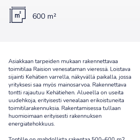
600 m²
Asiakkaan tarpeiden mukaan rakennettavaa
toimitilaa Raision venesataman vieressä. Loistava
sijainti Kehätien varrella, näkyvällä paikalla, jossa
yrityksesi saa myös mainosarvoa. Rakennettava
tontti rajautuu Kehätiehen. Alueella on useita
uudehkoja, erityisesti venealaan erikoistuneita
toimitilarakennuksia. Rakentamisessa tullaan
huomioimaan erityisesti rakennuksen
energiatehokkuus.
Tontille on mahdollista rakentaa 500–600 m2