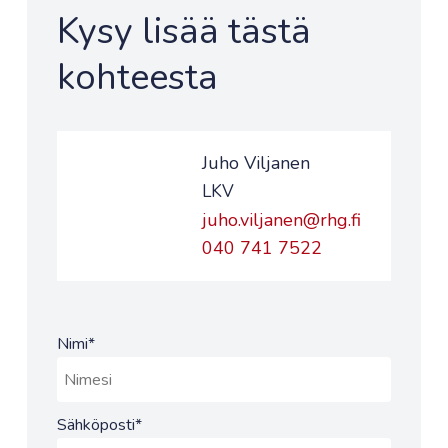
Kysy lisää tästä
kohteesta
Juho Viljanen
LKV
juho.viljanen@rhg.fi
040 741 7522
Nimi
*
Sähköposti
*