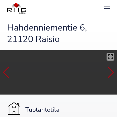
Skip
Menu
to
main
content
Hahdenniementie 6,
21120 Raisio
Tuotantotila