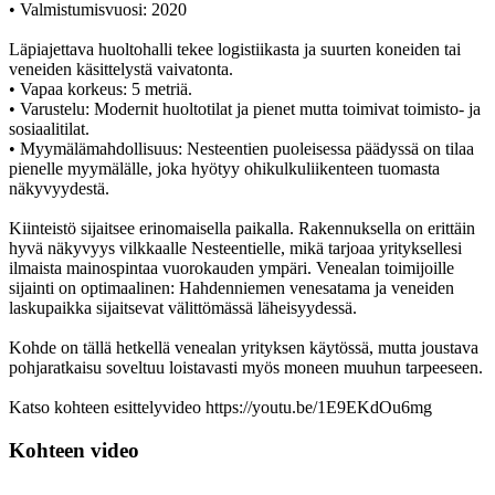
• Valmistumisvuosi: 2020
Läpiajettava huoltohalli tekee logistiikasta ja suurten koneiden tai
veneiden käsittelystä vaivatonta.
• Vapaa korkeus: 5 metriä.
• Varustelu: Modernit huoltotilat ja pienet mutta toimivat toimisto- ja
sosiaalitilat.
• Myymälämahdollisuus: Nesteentien puoleisessa päädyssä on tilaa
pienelle myymälälle, joka hyötyy ohikulkuliikenteen tuomasta
näkyvyydestä.
Kiinteistö sijaitsee erinomaisella paikalla. Rakennuksella on erittäin
hyvä näkyvyys vilkkaalle Nesteentielle, mikä tarjoaa yrityksellesi
ilmaista mainospintaa vuorokauden ympäri. Venealan toimijoille
sijainti on optimaalinen: Hahdenniemen venesatama ja veneiden
laskupaikka sijaitsevat välittömässä läheisyydessä.
Kohde on tällä hetkellä venealan yrityksen käytössä, mutta joustava
pohjaratkaisu soveltuu loistavasti myös moneen muuhun tarpeeseen.
Katso kohteen esittelyvideo https://youtu.be/1E9EKdOu6mg
Kohteen video