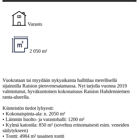
Varasto
2 050 m²
Vuokrataan tai myydään nykyaikaista hallitilaa merellisellä
sijainnilla Raision pienvenesatamassa. Nyt tarjolla vuonna 2019
valmistunut, hyväkuntoinen kokonaisuus Raision Hahdenniemen
ranta-alueella.
Kiinteistön tiedot lyhyesti:
• Kokonaispinta-ala: n. 2050 m²
• Lämmin huolto- ja varastohalli: 1200 m²
• Kylmä katostila: 850 m² (soveltuu erinomaisesti esim. veneiden
säilytykseen)
• Tontti: 4984 m² tasainen tontti