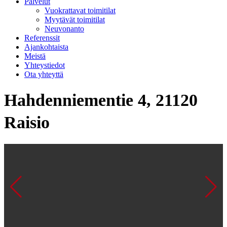
Palvelut
Vuokrattavat toimitilat
Myytävät toimitilat
Neuvonanto
Referenssit
Ajankohtaista
Meistä
Yhteystiedot
Ota yhteyttä
Hahdenniementie 4, 21120
Raisio