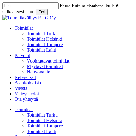
Skip
Paina Enteriä etsiäksesi tai ESC
to
sulkeaksesi haun
Etsi
main
Close
content
Search
Menu
Toimitilat
Toimitilat Turku
Toimitilat Helsinki
Toimitilat Tampere
Toimitilat Lahti
Palvelut
Vuokrattavat toimitilat
Myytävät toimitilat
Neuvonanto
Referenssit
Ajankohtaista
Meistä
Yhteystiedot
Ota yhteyttä
Toimitilat
Toimitilat Turku
Toimitilat Helsinki
Toimitilat Tampere
Toimitilat Lahti