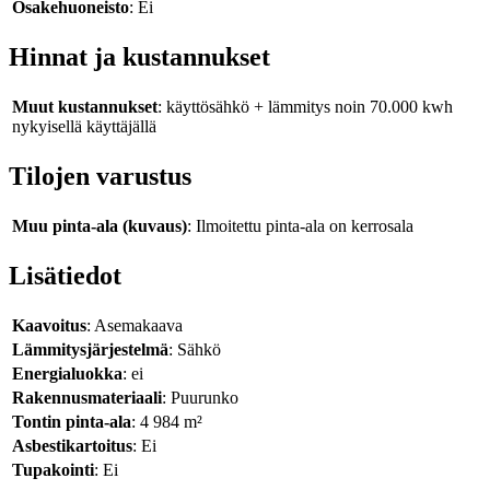
Osakehuoneisto
: Ei
Hinnat ja kustannukset
Muut kustannukset
: käyttösähkö + lämmitys noin 70.000 kwh
nykyisellä käyttäjällä
Tilojen varustus
Muu pinta-ala (kuvaus)
: Ilmoitettu pinta-ala on kerrosala
Lisätiedot
Kaavoitus
: Asemakaava
Lämmitysjärjestelmä
: Sähkö
Energialuokka
: ei
Rakennusmateriaali
: Puurunko
Tontin pinta-ala
: 4 984 m²
Asbestikartoitus
: Ei
Tupakointi
: Ei