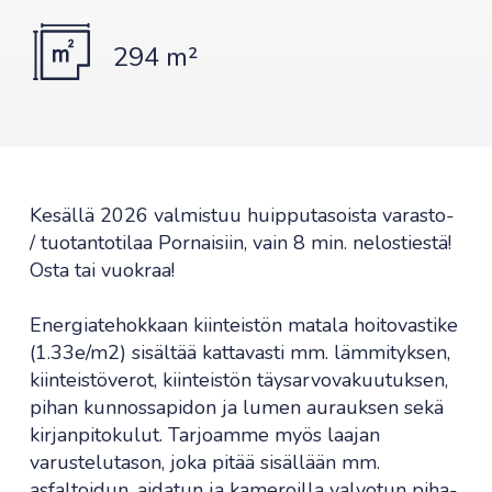
294 m²
Kesällä 2026 valmistuu huipputasoista varasto-
/ tuotantotilaa Pornaisiin, vain 8 min. nelostiestä!
Osta tai vuokraa!
Energiatehokkaan kiinteistön matala hoitovastike
(1.33e/m2) sisältää kattavasti mm. lämmityksen,
kiinteistöverot, kiinteistön täysarvovakuutuksen,
pihan kunnossapidon ja lumen aurauksen sekä
kirjanpitokulut. Tarjoamme myös laajan
varustelutason, joka pitää sisällään mm.
asfaltoidun, aidatun ja kameroilla valvotun piha-