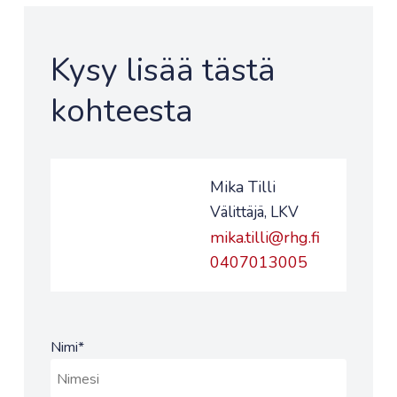
Kysy lisää tästä
kohteesta
Mika Tilli
Välittäjä, LKV
mika.tilli@rhg.fi
0407013005
Nimi
*