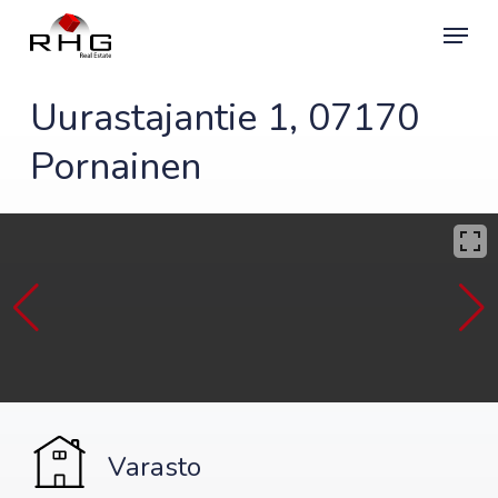
Skip
Menu
to
main
content
Uurastajantie 1, 07170
Pornainen
Varasto