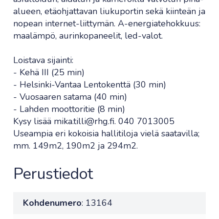
alueen, etäohjattavan liukuportin sekä kiinteän ja
nopean internet-liittymän. A-energiatehokkuus:
maalämpö, aurinkopaneelit, led-valot.
Loistava sijainti:
- Kehä III (25 min)
- Helsinki-Vantaa Lentokenttä (30 min)
- Vuosaaren satama (40 min)
- Lahden moottoritie (8 min)
Kysy lisää mika.tilli@rhg.fi. 040 7013005
Useampia eri kokoisia hallitiloja vielä saatavilla;
mm. 149m2, 190m2 ja 294m2.
Perustiedot
Kohdenumero
: 13164