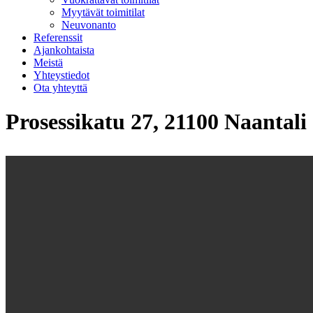
Myytävät toimitilat
Neuvonanto
Referenssit
Ajankohtaista
Meistä
Yhteystiedot
Ota yhteyttä
Prosessikatu 27, 21100 Naantali