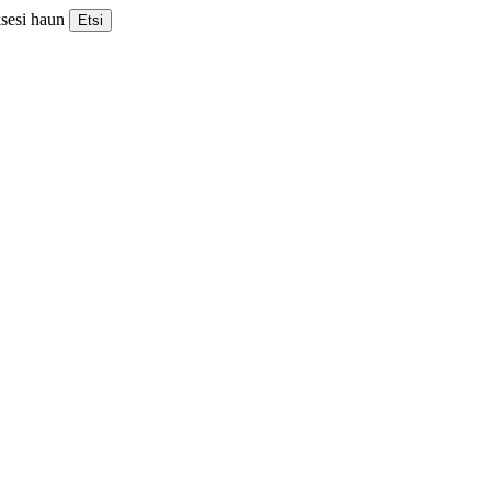
ksesi haun
Etsi