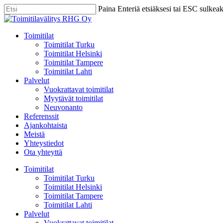
Skip
Paina Enteriä etsiäksesi tai ESC sulkea
to
Close
main
Search
content
Menu
Toimitilat
Toimitilat Turku
Toimitilat Helsinki
Toimitilat Tampere
Toimitilat Lahti
Palvelut
Vuokrattavat toimitilat
Myytävät toimitilat
Neuvonanto
Referenssit
Ajankohtaista
Meistä
Yhteystiedot
Ota yhteyttä
Toimitilat
Toimitilat Turku
Toimitilat Helsinki
Toimitilat Tampere
Toimitilat Lahti
Palvelut
Vuokrattavat toimitilat