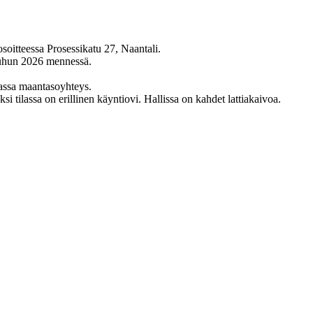
soitteessa Prosessikatu 27, Naantali.
uuhun 2026 mennessä.
ilassa maantasoyhteys.
 tilassa on erillinen käyntiovi. Hallissa on kahdet lattiakaivoa.