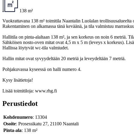
138 m²
Vuokrattavana 138 m² toimitila Naantalin Luolalan teollisuusalueelta o
Rakentaminen on alkamassa tänä keväänä, ja tila valmistuu marrask
Hallitila on pinta-alaltaan 138 m², ja sen korkeus on noin 6 metriä. T
Sähköisen nosto-oven mitat ovat 4,5 m x 5 m (leveys x korkeus). Lisäksi
Hallissa löytyvät wc-tila valmiudet.
Hallin mitat ovat syvyydeltään 20 metriä ja leveydeltään 7 metriä.
Pohjakuvassa kyseessä on halli numero 4.
Kysy lisätietoja!
Lisää toimitiloja: www.rhg.fi
Perustiedot
Kohdenumero
: 13304
Osoite
: Prosessikatu 27, 21100 Naantali
Pinta-ala
: 138 m²