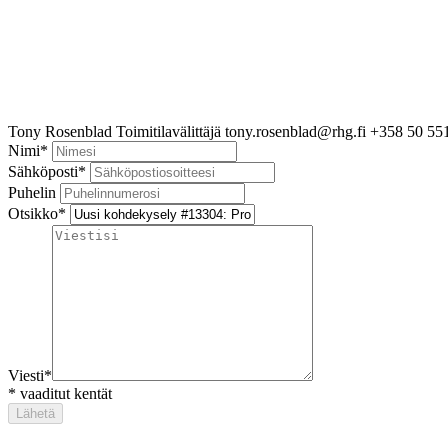
Tony Rosenblad
Toimitilavälittäjä
tony.rosenblad@rhg.fi
+358 50 55
Nimi
*
Sähköposti
*
Puhelin
Otsikko
*
Viesti
*
*
vaaditut kentät