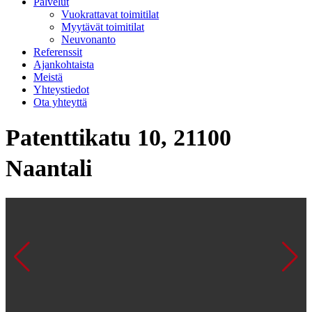
Palvelut
Vuokrattavat toimitilat
Myytävät toimitilat
Neuvonanto
Referenssit
Ajankohtaista
Meistä
Yhteystiedot
Ota yhteyttä
Patenttikatu 10, 21100
Naantali