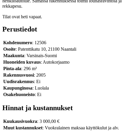
henkilöautoille. Samassa rakennuksessa toimii lounasravintola ja
rekkapesu.
Tilat ovat heti vapaat.
Perustiedot
Kohdenumero
: 12506
Osoite
: Patenttikatu 10, 21100 Naantali
Maakunta
: Varsinais-Suomi
Huoneiden kuvaus
: Autokorjaamo
Pinta-ala
: 296 m²
Rakennusvuosi
: 2005
Uudisrakennus
: Ei
Kaupunginosa
: Luolala
Osakehuoneisto
: Ei
Hinnat ja kustannukset
Kuukausivuokra
: 3 000,00 €
Muut kustannukset
: Vuokralainen maksaa käyttökulut ja alv.