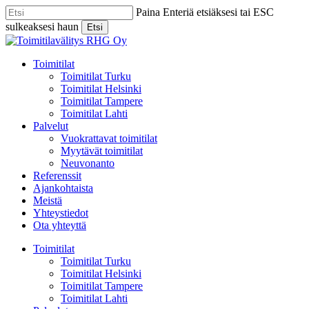
Skip
Paina Enteriä etsiäksesi tai ESC
to
sulkeaksesi haun
Etsi
main
Close
content
Search
Menu
Toimitilat
Toimitilat Turku
Toimitilat Helsinki
Toimitilat Tampere
Toimitilat Lahti
Palvelut
Vuokrattavat toimitilat
Myytävät toimitilat
Neuvonanto
Referenssit
Ajankohtaista
Meistä
Yhteystiedot
Ota yhteyttä
Toimitilat
Toimitilat Turku
Toimitilat Helsinki
Toimitilat Tampere
Toimitilat Lahti