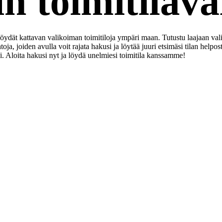
n toimitilav
 löydät kattavan valikoiman toimitiloja ympäri maan. Tutustu laajaan v
a, joiden avulla voit rajata hakusi ja löytää juuri etsimäsi tilan helpos
i. Aloita hakusi nyt ja löydä unelmiesi toimitila kanssamme!