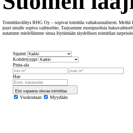
Suomen laaji
Toimitilavälitys RHG Oy – sopivat toimitila valtakunnalisesti. Meiltä
juuri sinulle sopiva vaihtoehto. Tarjoamme monipuolisia hakuvaihtoehtoj
autamme mielellämme sinua löytämään täydellisen toimitilan tarpeisiis
Sijainti
Kohdetyyppi
Pinta-ala
Hae
Etsi vapaana olevaa toimitilaa
Vuokrataan
Myydään