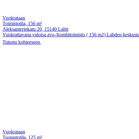
Vuokrataan
Toimistotila, 156 m²
Aleksanterinkatu 20, 15140 Lahti
Vuokrattavana valoisa avo-/kombitoimisto ( 156 m2) Lahden keskustast
Tutustu kohteeseen
Vuokrataan
Tuotantotila, 125 m²