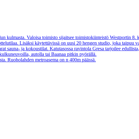
 kulmasta. Valoisa toimisto sijaitsee toimistokiinteistö Westportin 8. k
telutilaa. Lisäksi käytettävissä on uusi 20 hengen studio, joka taipuu 
rat sauna- ja kokoustilat. Katutasossa ravintola Gresa tarjoilee edullist
kulkuneuvoilla, autolla tai Baanaa pitkin pyörällä.
rkista. Ruoholahden metroasema on n 400m päässä.