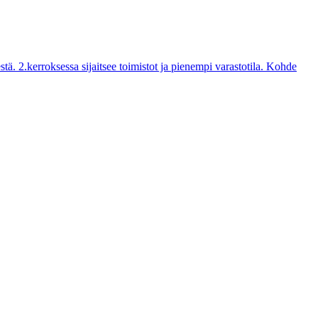
ä. 2.kerroksessa sijaitsee toimistot ja pienempi varastotila. Kohde