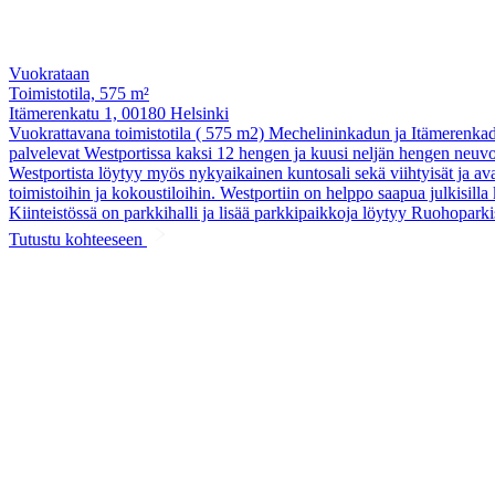
Vuokrataan
Toimistotila, 575 m²
Itämerenkatu 1, 00180 Helsinki
Vuokrattavana toimistotila ( 575 m2) Mechelininkadun ja Itämerenkadun
palvelevat Westportissa kaksi 12 hengen ja kuusi neljän hengen neuvot
Westportista löytyy myös nykyaikainen kuntosali sekä viihtyisät ja ava
toimistoihin ja kokoustiloihin. Westportiin on helppo saapua julkisilla 
Kiinteistössä on parkkihalli ja lisää parkkipaikkoja löytyy Ruohopa
Tutustu kohteeseen