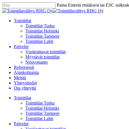
Skip
Paina Enteriä etsiäksesi tai ESC sulkea
to
Close
main
Search
content
Menu
Toimitilat
Toimitilat Turku
Toimitilat Helsinki
Toimitilat Tampere
Toimitilat Lahti
Palvelut
Vuokrattavat toimitilat
Myytävät toimitilat
Neuvonanto
Referenssit
Ajankohtaista
Meistä
Yhteystiedot
Ota yhteyttä
Toimitilat
Toimitilat Turku
Toimitilat Helsinki
Toimitilat Tampere
Toimitilat Lahti
Palvelut
Vuokrattavat toimitilat