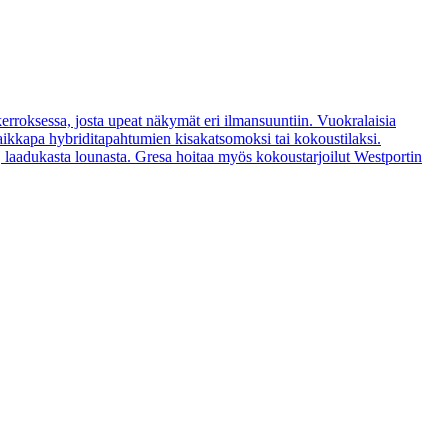
erroksessa, josta upeat näkymät eri ilmansuuntiin. Vuokralaisia
vaikkapa hybriditapahtumien kisakatsomoksi tai kokoustilaksi.
a, laadukasta lounasta. Gresa hoitaa myös kokoustarjoilut Westportin