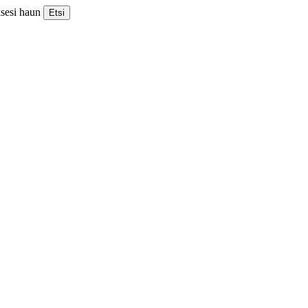
ksesi haun
Etsi