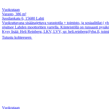
Vuokrataan
Varasto, 386 m²
Jussilankatu 6, 15680 Lahti
Vuokrattavana sisäänajettava varastotila + toimisto- ja sosiaalitilat 
sijaitsee Lahden moottoritien varrella. Kiinteistöllä on runsaasti pysä
Kysy lisää: Heli Reinberg, LKV, LVV, sp: heli.reinberg@rhg.fi, toimi
Tutustu kohteeseen
Vuokrataan