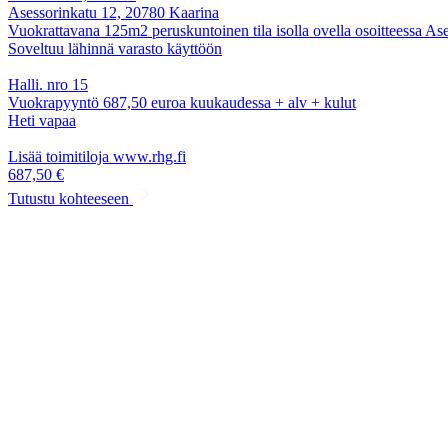
Asessorinkatu 12, 20780 Kaarina
Vuokrattavana 125m2 peruskuntoinen tila isolla ovella osoitteessa As
Soveltuu lähinnä varasto käyttöön
Halli. nro 15
Vuokrapyyntö 687,50 euroa kuukaudessa + alv + kulut
Heti vapaa
Lisää toimitiloja www.rhg.fi
687,50 €
Tutustu kohteeseen