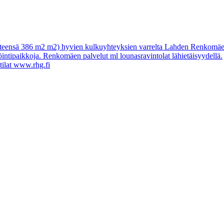
( yhteensä 386 m2 m2) hyvien kulkuyhteyksien varrelta Lahden Renkomäest
köintipaikkoja. Renkomäen palvelut ml lounasravintolat lähietäisyydellä.
tilat www.rhg.fi