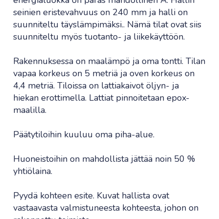
energialuokka on paras mahdollinen A. Hallin
seinien eristevahvuus on 240 mm ja halli on
suunniteltu täyslämpimäksi.. Nämä tilat ovat siis
suunniteltu myös tuotanto- ja liikekäyttöön.
Rakennuksessa on maalämpö ja oma tontti. Tilan
vapaa korkeus on 5 metriä ja oven korkeus on
4,4 metriä. Tiloissa on lattiakaivot öljyn- ja
hiekan erottimella. Lattiat pinnoitetaan epox-
maalilla.
Päätytiloihin kuuluu oma piha-alue.
Huoneistoihin on mahdollista jättää noin 50 %
yhtiölaina.
Pyydä kohteen esite. Kuvat hallista ovat
vastaavasta valmistuneesta kohteesta, johon on