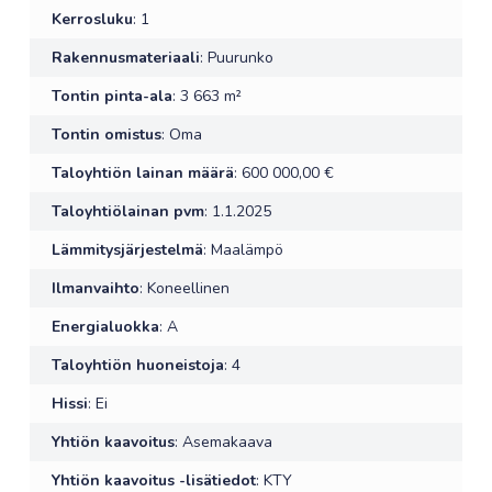
Kerrosluku
: 1
Rakennusmateriaali
: Puurunko
Tontin pinta-ala
: 3 663 m²
Tontin omistus
: Oma
Taloyhtiön lainan määrä
: 600 000,00 €
Taloyhtiölainan pvm
: 1.1.2025
Lämmitysjärjestelmä
: Maalämpö
Ilmanvaihto
: Koneellinen
Energialuokka
: A
Taloyhtiön huoneistoja
: 4
Hissi
: Ei
Yhtiön kaavoitus
: Asemakaava
Yhtiön kaavoitus -lisätiedot
: KTY