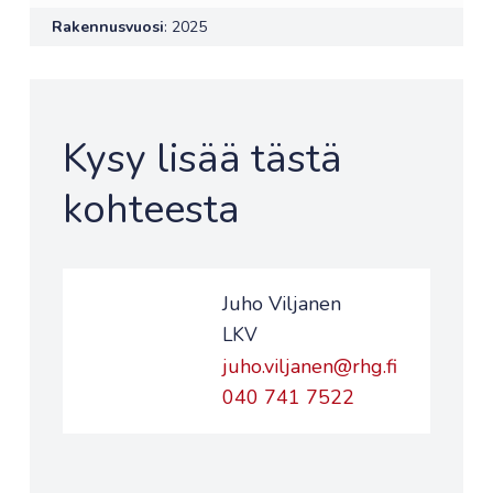
Rakennusvuosi
: 2025
Kysy lisää tästä
kohteesta
Juho Viljanen
LKV
juho.viljanen@rhg.fi
040 741 7522