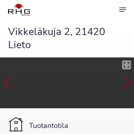
Skip
Menu
to
main
content
Vikkeläkuja 2, 21420
Lieto
Tuotantotila