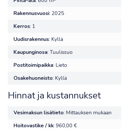
Pinta-ala
: 600 m²
Rakennusvuosi
: 2025
Kerros
: 1
Uudisrakennus
: Kyllä
Kaupunginosa
: Tuulissuo
Postitoimipaikka
: Lieto
Osakehuoneisto
: Kyllä
Hinnat ja kustannukset
Vesimaksun lisätieto
: Mittauksen mukaan
Hoitovastike / kk
: 960,00 €