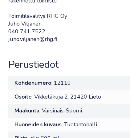
rakennettu toimisto.
Toimitilavälitys RHG Oy
Juho Viljanen
040 741 7522
juho.viljanen@rhg.fi
Perustiedot
Kohdenumero
: 12110
Osoite
: Vikkeläkuja 2, 21420 Lieto
Maakunta
: Varsinais-Suomi
Huoneiden kuvaus
: Tuotantohalli