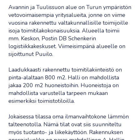
Avannin ja Tuulissuon alue on Turun ympäristön
vetovoimaisempia yritysalueita, jonne on viime
vuosina rakennettu valtakunnallisille toimijoille
isoja toimitilakokonaisuuksia. Alueella toimii
mm. Keskon, Postin DB Schenkerin
logistiikkakeskuset. Viimeisimpänä alueelle on
sijoittunut Puuilo.
Laadukkaasti rakennettu toimitilakiinteistö on
pinta-alaltaan 800 m2. Halli on mahdollista
jakaa 200 m2 huoneistoihin. Huoneistoja on
mahdollista varustella tarpeen mukaan
esimerkiksi toimistotiloilla.
Jokaisessa tilassa oma ilmanvaihtokone lämmön
talteenotolla. Nämä tilat ovat siis suunniteltu
myös tuotanto- ja liikekäyttöön. Rakennuksen