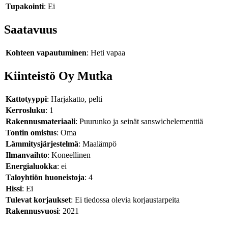
Tupakointi
: Ei
Saatavuus
Kohteen vapautuminen
: Heti vapaa
Kiinteistö Oy Mutka
Kattotyyppi
: Harjakatto, pelti
Kerrosluku
: 1
Rakennusmateriaali
: Puurunko ja seinät sanswichelementtiä
Tontin omistus
: Oma
Lämmitysjärjestelmä
: Maalämpö
Ilmanvaihto
: Koneellinen
Energialuokka
: ei
Taloyhtiön huoneistoja
: 4
Hissi
: Ei
Tulevat korjaukset
: Ei tiedossa olevia korjaustarpeita
Rakennusvuosi
: 2021