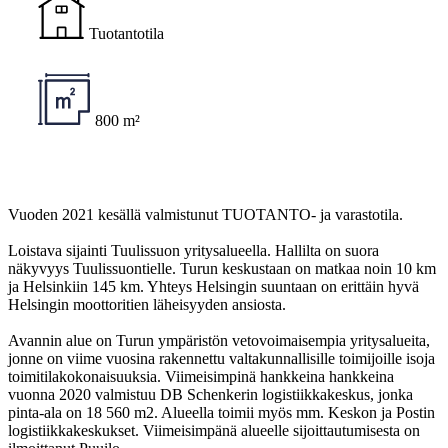
Tuotantotila
800 m²
Vuoden 2021 kesällä valmistunut TUOTANTO- ja varastotila.
Loistava sijainti Tuulissuon yritysalueella. Hallilta on suora
näkyvyys Tuulissuontielle. Turun keskustaan on matkaa noin 10 km
ja Helsinkiin 145 km. Yhteys Helsingin suuntaan on erittäin hyvä
Helsingin moottoritien läheisyyden ansiosta.
Avannin alue on Turun ympäristön vetovoimaisempia yritysalueita,
jonne on viime vuosina rakennettu valtakunnallisille toimijoille isoja
toimitilakokonaisuuksia. Viimeisimpinä hankkeina hankkeina
vuonna 2020 valmistuu DB Schenkerin logistiikkakeskus, jonka
pinta-ala on 18 560 m2. Alueella toimii myös mm. Keskon ja Postin
logistiikkakeskukset. Viimeisimpänä alueelle sijoittautumisesta on