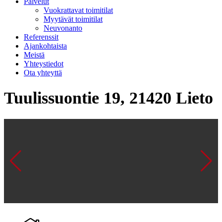
Palvelut
Vuokrattavat toimitilat
Myytävät toimitilat
Neuvonanto
Referenssit
Ajankohtaista
Meistä
Yhteystiedot
Ota yhteyttä
Tuulissuontie 19, 21420 Lieto