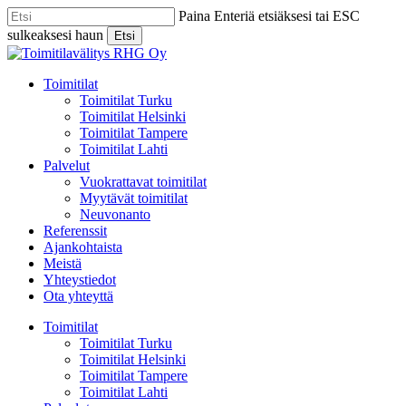
Skip
Paina Enteriä etsiäksesi tai ESC
to
sulkeaksesi haun
Etsi
main
Close
content
Search
Menu
Toimitilat
Toimitilat Turku
Toimitilat Helsinki
Toimitilat Tampere
Toimitilat Lahti
Palvelut
Vuokrattavat toimitilat
Myytävät toimitilat
Neuvonanto
Referenssit
Ajankohtaista
Meistä
Yhteystiedot
Ota yhteyttä
Toimitilat
Toimitilat Turku
Toimitilat Helsinki
Toimitilat Tampere
Toimitilat Lahti