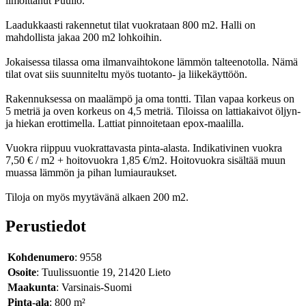
ilmoittanut Puuilo.
Laadukkaasti rakennetut tilat vuokrataan 800 m2. Halli on
mahdollista jakaa 200 m2 lohkoihin.
Jokaisessa tilassa oma ilmanvaihtokone lämmön talteenotolla. Nämä
tilat ovat siis suunniteltu myös tuotanto- ja liikekäyttöön.
Rakennuksessa on maalämpö ja oma tontti. Tilan vapaa korkeus on
5 metriä ja oven korkeus on 4,5 metriä. Tiloissa on lattiakaivot öljyn-
ja hiekan erottimella. Lattiat pinnoitetaan epox-maalilla.
Vuokra riippuu vuokrattavasta pinta-alasta. Indikativinen vuokra
7,50 € / m2 + hoitovuokra 1,85 €/m2. Hoitovuokra sisältää muun
muassa lämmön ja pihan lumiauraukset.
Tiloja on myös myytävänä alkaen 200 m2.
Perustiedot
Kohdenumero
: 9558
Osoite
: Tuulissuontie 19, 21420 Lieto
Maakunta
: Varsinais-Suomi
Pinta-ala
: 800 m²