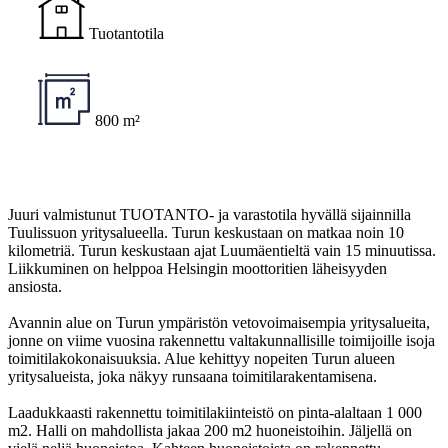
Tuotantotila
800 m²
Juuri valmistunut TUOTANTO- ja varastotila hyvällä sijainnilla
Tuulissuon yritysalueella. Turun keskustaan on matkaa noin 10
kilometriä. Turun keskustaan ajat Luumäentieltä vain 15 minuutissa.
Liikkuminen on helppoa Helsingin moottoritien läheisyyden
ansiosta.
Avannin alue on Turun ympäristön vetovoimaisempia yritysalueita,
jonne on viime vuosina rakennettu valtakunnallisille toimijoille isoja
toimitilakokonaisuuksia. Alue kehittyy nopeiten Turun alueen
yritysalueista, joka näkyy runsaana toimitilarakentamisena.
Laadukkaasti rakennettu toimitilakiinteistö on pinta-alaltaan 1 000
m2. Halli on mahdollista jakaa 200 m2 huoneistoihin. Jäljellä on