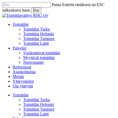
Skip
Paina Enteriä etsiäksesi tai ESC
to
sulkeaksesi haun
Etsi
main
Close
content
Search
Menu
Toimitilat
Toimitilat Turku
Toimitilat Helsinki
Toimitilat Tampere
Toimitilat Lahti
Palvelut
Vuokrattavat toimitilat
Myytävät toimitilat
Neuvonanto
Referenssit
Ajankohtaista
Meistä
Yhteystiedot
Ota yhteyttä
Toimitilat
Toimitilat Turku
Toimitilat Helsinki
Toimitilat Tampere
Toimitilat Lahti