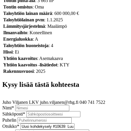
Tontin pinta-ala
: 3 663 m²
Tontin omistus
: Oma
Taloyhtiön lainan määrä
: 600 000,00 €
Taloyhtiölainan pvm
: 1.1.2025
Lämmitysjärjestelmä
: Maalämpö
Ilmanvaihto
: Koneellinen
Energialuokka
: A
Taloyhtiön huoneistoja
: 4
Hissi
: Ei
Yhtiön kaavoitus
: Asemakaava
Yhtiön kaavoitus -lisätiedot
: KTY
Rakennusvuosi
: 2025
Kysy lisää tästä kohteesta
Juho Viljanen
LKV
juho.viljanen@rhg.fi
040 741 7522
Nimi
*
Sähköposti
*
Puhelin
Otsikko
*