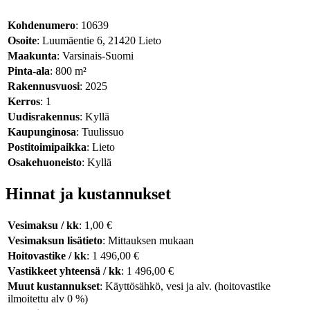
Kohdenumero
: 10639
Osoite
: Luumäentie 6, 21420 Lieto
Maakunta
: Varsinais-Suomi
Pinta-ala
: 800 m²
Rakennusvuosi
: 2025
Kerros
: 1
Uudisrakennus
: Kyllä
Kaupunginosa
: Tuulissuo
Postitoimipaikka
: Lieto
Osakehuoneisto
: Kyllä
Hinnat ja kustannukset
Vesimaksu / kk
: 1,00 €
Vesimaksun lisätieto
: Mittauksen mukaan
Hoitovastike / kk
: 1 496,00 €
Vastikkeet yhteensä / kk
: 1 496,00 €
Muut kustannukset
: Käyttösähkö, vesi ja alv. (hoitovastike
ilmoitettu alv 0 %)