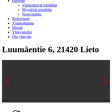
Palvelut
Vuokrattavat toimitilat
Myytävät toimitilat
Neuvonanto
Referenssit
Ajankohtaista
Meistä
Yhteystiedot
Ota yhteyttä
Luumäentie 6, 21420 Lieto