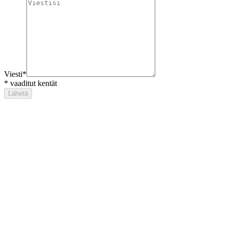
Viesti
*
*
vaaditut kentät