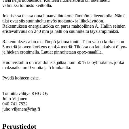
vielä neljä huoneistoa. Kahteen huoneistoista on rakennettu
valmiiksi toimisto keittiöllä.
Jokaisessa tilassa oma ilmanvaihtokone lämmön talteenotolla. Nämä
tilat ovat siis suunniteltu myös tuotanto- ja liikekäyttöön.
Rakennuksen energialuokka on paras mahdollinen A. Hallin seinien
eristevahvuus on 240 mm ja halli on suunniteltu täyslämpimäksi.
Rakennuksessa on maalämpö ja oma tontti. Tilan vapaa korkeus on
5 metriä ja oven korkeus on 4,4 metriä. Tiloissa on lattiakaivot öljyn-
ja hiekan erottimella. Lattiat pinnoitetaan epox-maalilla.
Huoneistoihin on mahdollista jättää noin 50 % taloyhtiölaina, jonka
maksuaika on 9 vuotta ja 5 kuukautta.
Pyydä kohteen esite.
Toimitilavälitys RHG Oy
Juho Viljanen
040 741 7522
juho.viljanen@rhg.fi
Perustiedot