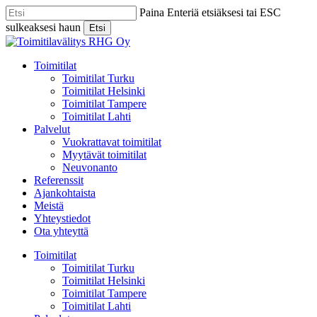
Skip
Paina Enteriä etsiäksesi tai ESC
to
sulkeaksesi haun
Etsi
main
Close
content
Search
Menu
Toimitilat
Toimitilat Turku
Toimitilat Helsinki
Toimitilat Tampere
Toimitilat Lahti
Palvelut
Vuokrattavat toimitilat
Myytävät toimitilat
Neuvonanto
Referenssit
Ajankohtaista
Meistä
Yhteystiedot
Ota yhteyttä
Toimitilat
Toimitilat Turku
Toimitilat Helsinki
Toimitilat Tampere
Toimitilat Lahti