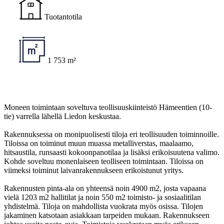
Tuotantotila
1 753 m²
Moneen toimintaan soveltuva teollisuuskiinteistö Hämeentien (10-
tie) varrella lähellä Liedon keskustaa.
Rakennuksessa on monipuolisesti tiloja eri teollisuuden toiminnoille.
Tiloissa on toiminut muun muassa metalliverstas, maalaamo,
hitsaustila, runsaasti kokoonpanotilaa ja lisäksi erikoisuutena valimo.
Kohde soveltuu monenlaiseen teolliseen toimintaan. Tiloissa on
viimeksi toiminut laivanrakennukseen erikoistunut yritys.
Rakennusten pinta-ala on yhteensä noin 4900 m2, josta vapaana
vielä 1203 m2 hallitilat ja noin 550 m2 toimisto- ja sosiaalitilan
yhdistelmä. Tiloja on mahdollista vuokrata myös osissa. Tilojen
jakaminen katsotaan asiakkaan tarpeiden mukaan. Rakennukseen