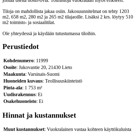
johtaa useita nosto-ovia. Toimistoja vuokrataan myös erikseen.
Tiloja on mahdollista jakaa osiin. Jakosuunnitelmat on tehty 1203
m2, 658 m2, 280 m2 ja 265 m2 tilajaoille. Lisäksi 2 krs. löytyy 510
m2 toimisto- ja sosiaalitilat.
Ole yhteydessä ja käydään tutustumassa tiloihin.
Perustiedot
Kohdenumero
: 11999
Osoite
: Jukovantie 20, 21430 Lieto
Maakunta
: Varsinais-Suomi
Huoneiden kuvaus
: Teollisuuskiinteistö
Pinta-ala
: 1 753 m²
Uudisrakennus
: Ei
Osakehuoneisto
: Ei
Hinnat ja kustannukset
Muut kustannukset
: Vuokralainen vastaa kohteen käyttökuluista