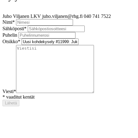
Juho Viljanen
LKV
juho.viljanen@rhg.fi
040 741 7522
Nimi
*
Sähköposti
*
Puhelin
Otsikko
*
Viesti
*
*
vaaditut kentät