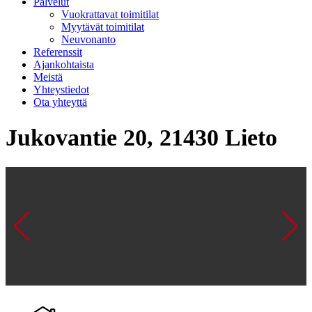
Palvelut
Vuokrattavat toimitilat
Myytävät toimitilat
Neuvonanto
Referenssit
Ajankohtaista
Meistä
Yhteystiedot
Ota yhteyttä
Jukovantie 20, 21430 Lieto