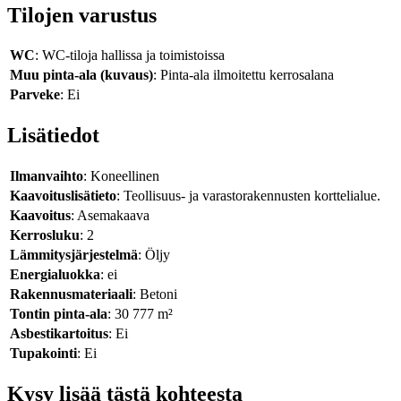
Tilojen varustus
WC
: WC-tiloja hallissa ja toimistoissa
Muu pinta-ala (kuvaus)
: Pinta-ala ilmoitettu kerrosalana
Parveke
: Ei
Lisätiedot
Ilmanvaihto
: Koneellinen
Kaavoituslisätieto
: Teollisuus- ja varastorakennusten korttelialue.
Kaavoitus
: Asemakaava
Kerrosluku
: 2
Lämmitysjärjestelmä
: Öljy
Energialuokka
: ei
Rakennusmateriaali
: Betoni
Tontin pinta-ala
: 30 777 m²
Asbestikartoitus
: Ei
Tupakointi
: Ei
Kysy lisää tästä kohteesta