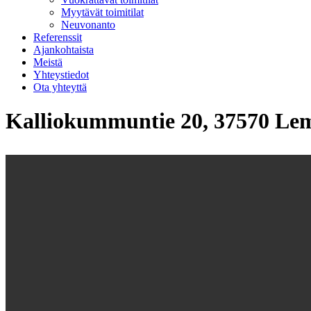
Myytävät toimitilat
Neuvonanto
Referenssit
Ajankohtaista
Meistä
Yhteystiedot
Ota yhteyttä
Kalliokummuntie 20, 37570 Le