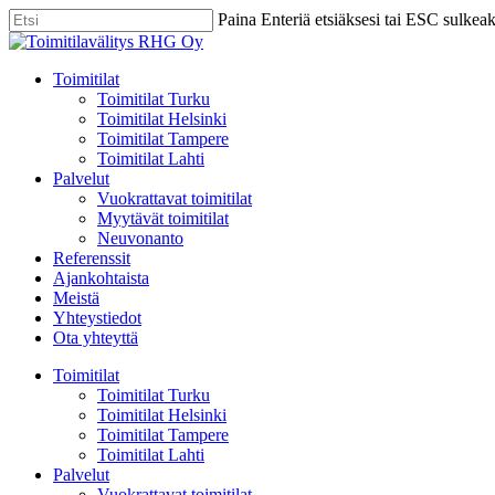
Skip
Paina Enteriä etsiäksesi tai ESC sulkea
to
Close
main
Search
content
Menu
Toimitilat
Toimitilat Turku
Toimitilat Helsinki
Toimitilat Tampere
Toimitilat Lahti
Palvelut
Vuokrattavat toimitilat
Myytävät toimitilat
Neuvonanto
Referenssit
Ajankohtaista
Meistä
Yhteystiedot
Ota yhteyttä
Toimitilat
Toimitilat Turku
Toimitilat Helsinki
Toimitilat Tampere
Toimitilat Lahti
Palvelut
Vuokrattavat toimitilat