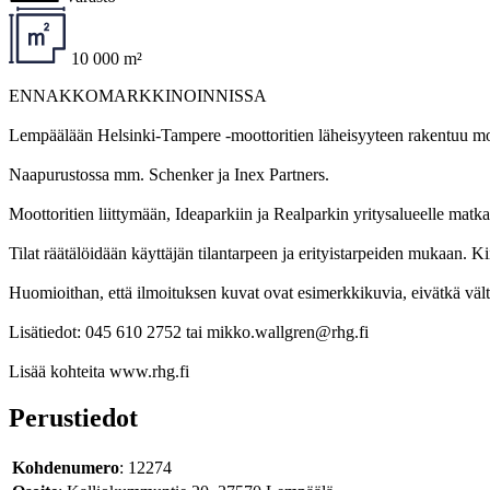
10 000 m²
ENNAKKOMARKKINOINNISSA
Lempäälään Helsinki-Tampere -moottoritien läheisyyteen rakentuu modern
Naapurustossa mm. Schenker ja Inex Partners.
Moottoritien liittymään, Ideaparkiin ja Realparkin yritysalueelle matka
Tilat räätälöidään käyttäjän tilantarpeen ja erityistarpeiden mukaan. 
Huomioithan, että ilmoituksen kuvat ovat esimerkkikuvia, eivätkä välttä
Lisätiedot: 045 610 2752 tai mikko.wallgren@rhg.fi
Lisää kohteita www.rhg.fi
Perustiedot
Kohdenumero
: 12274