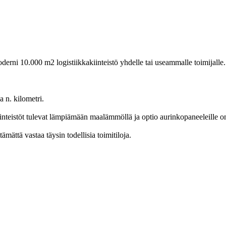
i 10.000 m2 logistiikkakiinteistö yhdelle tai useammalle toimijalle. Is
a n. kilometri.
Kiinteistöt tulevat lämpiämään maalämmöllä ja optio aurinkopaneeleille 
mättä vastaa täysin todellisia toimitiloja.