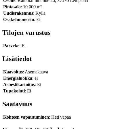
Osoite
: Kalliokummuntie 20, 37570 Lempäälä
Pinta-ala
: 10 000 m²
Uudisrakennus
: Kyllä
Osakehuoneisto
: Ei
Tilojen varustus
Parveke
: Ei
Lisätiedot
Kaavoitus
: Asemakaava
Energialuokka
: ei
Asbestikartoitus
: Ei
Tupakointi
: Ei
Saatavuus
Kohteen vapautuminen
: Heti vapaa