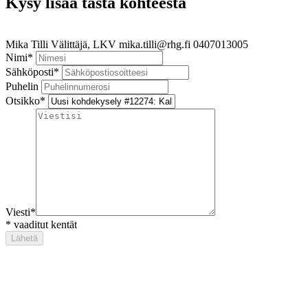
Kysy lisää tästä kohteesta
Mika Tilli
Välittäjä, LKV
mika.tilli@rhg.fi
0407013005
Nimi
*
Sähköposti
*
Puhelin
Otsikko
*
Viesti
*
*
vaaditut kentät