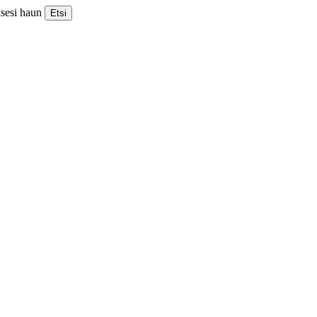
ksesi haun
Etsi