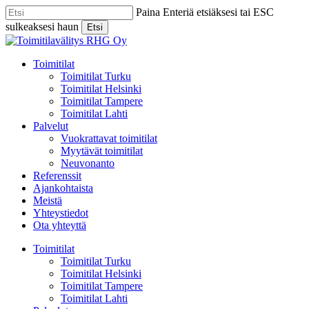
Skip
Paina Enteriä etsiäksesi tai ESC
to
sulkeaksesi haun
Etsi
main
Close
content
Search
Menu
Toimitilat
Toimitilat Turku
Toimitilat Helsinki
Toimitilat Tampere
Toimitilat Lahti
Palvelut
Vuokrattavat toimitilat
Myytävät toimitilat
Neuvonanto
Referenssit
Ajankohtaista
Meistä
Yhteystiedot
Ota yhteyttä
Toimitilat
Toimitilat Turku
Toimitilat Helsinki
Toimitilat Tampere
Toimitilat Lahti