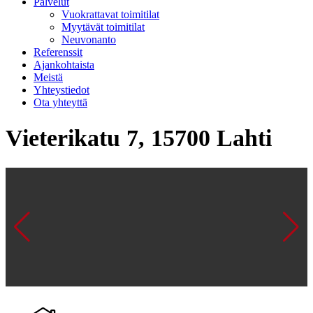
Palvelut
Vuokrattavat toimitilat
Myytävät toimitilat
Neuvonanto
Referenssit
Ajankohtaista
Meistä
Yhteystiedot
Ota yhteyttä
Vieterikatu 7, 15700 Lahti