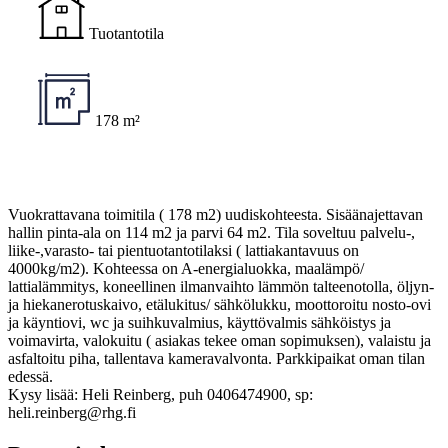
Tuotantotila
178 m²
Vuokrattavana toimitila ( 178 m2) uudiskohteesta. Sisäänajettavan
hallin pinta-ala on 114 m2 ja parvi 64 m2. Tila soveltuu palvelu-,
liike-,varasto- tai pientuotantotilaksi ( lattiakantavuus on
4000kg/m2). Kohteessa on A-energialuokka, maalämpö/
lattialämmitys, koneellinen ilmanvaihto lämmön talteenotolla, öljyn-
ja hiekanerotuskaivo, etälukitus/ sähkölukku, moottoroitu nosto-ovi
ja käyntiovi, wc ja suihkuvalmius, käyttövalmis sähköistys ja
voimavirta, valokuitu ( asiakas tekee oman sopimuksen), valaistu ja
asfaltoitu piha, tallentava kameravalvonta. Parkkipaikat oman tilan
edessä.
Kysy lisää: Heli Reinberg, puh 0406474900, sp:
heli.reinberg@rhg.fi