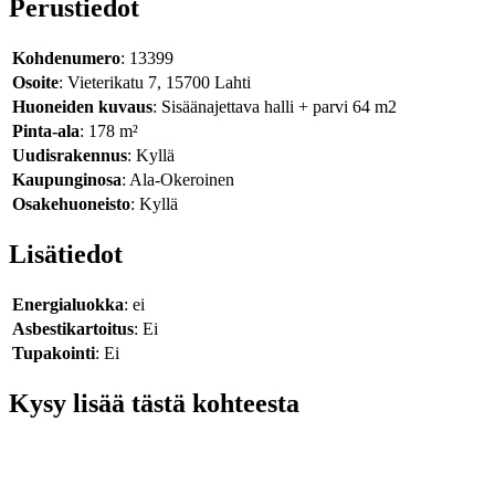
Perustiedot
Kohdenumero
: 13399
Osoite
: Vieterikatu 7, 15700 Lahti
Huoneiden kuvaus
: Sisäänajettava halli + parvi 64 m2
Pinta-ala
: 178 m²
Uudisrakennus
: Kyllä
Kaupunginosa
: Ala-Okeroinen
Osakehuoneisto
: Kyllä
Lisätiedot
Energialuokka
: ei
Asbestikartoitus
: Ei
Tupakointi
: Ei
Kysy lisää tästä kohteesta