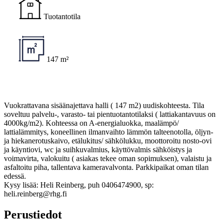
Tuotantotila
147 m²
Vuokrattavana sisäänajettava halli ( 147 m2) uudiskohteesta. Tila
soveltuu palvelu-, varasto- tai pientuotantotilaksi ( lattiakantavuus on
4000kg/m2). Kohteessa on A-energialuokka, maalämpö/
lattialämmitys, koneellinen ilmanvaihto lämmön talteenotolla, öljyn-
ja hiekanerotuskaivo, etälukitus/ sähkölukku, moottoroitu nosto-ovi
ja käyntiovi, wc ja suihkuvalmius, käyttövalmis sähköistys ja
voimavirta, valokuitu ( asiakas tekee oman sopimuksen), valaistu ja
asfaltoitu piha, tallentava kameravalvonta. Parkkipaikat oman tilan
edessä.
Kysy lisää: Heli Reinberg, puh 0406474900, sp:
heli.reinberg@rhg.fi
Perustiedot