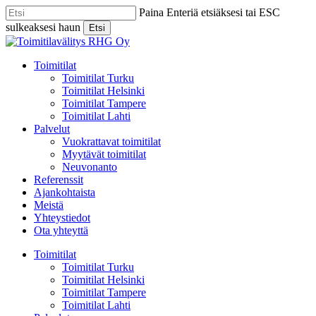
Skip
Paina Enteriä etsiäksesi tai ESC
to
sulkeaksesi haun
Etsi
main
Close
content
Search
Menu
Toimitilat
Toimitilat Turku
Toimitilat Helsinki
Toimitilat Tampere
Toimitilat Lahti
Palvelut
Vuokrattavat toimitilat
Myytävät toimitilat
Neuvonanto
Referenssit
Ajankohtaista
Meistä
Yhteystiedot
Ota yhteyttä
Toimitilat
Toimitilat Turku
Toimitilat Helsinki
Toimitilat Tampere
Toimitilat Lahti