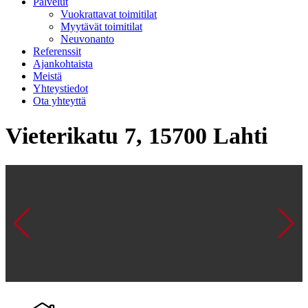
Palvelut
Vuokrattavat toimitilat
Myytävät toimitilat
Neuvonanto
Referenssit
Ajankohtaista
Meistä
Yhteystiedot
Ota yhteyttä
Vieterikatu 7, 15700 Lahti