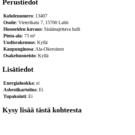
Perustiedot
Kohdenumero
: 13407
Osoite
: Vieterikatu 7, 15700 Lahti
Huoneiden kuvaus
: Sisäänajettava halli
Pinta-ala
: 73 m²
Uudisrakennus
: Kyllä
Kaupunginosa
: Ala-Okeroinen
Osakehuoneisto
: Kyllä
Lisätiedot
Energialuokka
: ei
Asbestikartoitus
: Ei
Tupakointi
: Ei
Kysy lisää tästä kohteesta