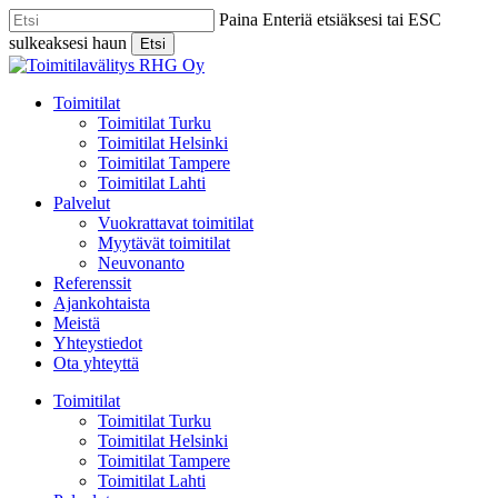
Skip
Paina Enteriä etsiäksesi tai ESC
to
sulkeaksesi haun
Etsi
main
Close
content
Search
Menu
Toimitilat
Toimitilat Turku
Toimitilat Helsinki
Toimitilat Tampere
Toimitilat Lahti
Palvelut
Vuokrattavat toimitilat
Myytävät toimitilat
Neuvonanto
Referenssit
Ajankohtaista
Meistä
Yhteystiedot
Ota yhteyttä
Toimitilat
Toimitilat Turku
Toimitilat Helsinki
Toimitilat Tampere
Toimitilat Lahti