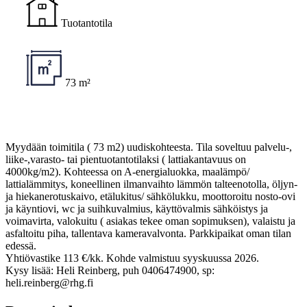
Tuotantotila
73 m²
Myydään toimitila ( 73 m2) uudiskohteesta. Tila soveltuu palvelu-,
liike-,varasto- tai pientuotantotilaksi ( lattiakantavuus on
4000kg/m2). Kohteessa on A-energialuokka, maalämpö/
lattialämmitys, koneellinen ilmanvaihto lämmön talteenotolla, öljyn-
ja hiekanerotuskaivo, etälukitus/ sähkölukku, moottoroitu nosto-ovi
ja käyntiovi, wc ja suihkuvalmius, käyttövalmis sähköistys ja
voimavirta, valokuitu ( asiakas tekee oman sopimuksen), valaistu ja
asfaltoitu piha, tallentava kameravalvonta. Parkkipaikat oman tilan
edessä.
Yhtiövastike 113 €/kk. Kohde valmistuu syyskuussa 2026.
Kysy lisää: Heli Reinberg, puh 0406474900, sp:
heli.reinberg@rhg.fi