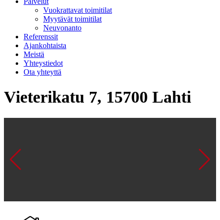
Palvelut
Vuokrattavat toimitilat
Myytävät toimitilat
Neuvonanto
Referenssit
Ajankohtaista
Meistä
Yhteystiedot
Ota yhteyttä
Vieterikatu 7, 15700 Lahti