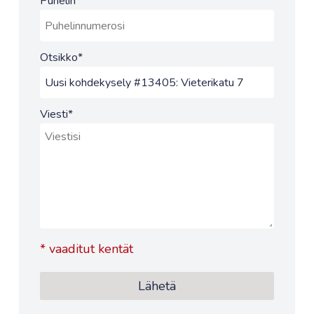
Puhelin
Otsikko
*
Viesti
*
*
vaaditut kentät