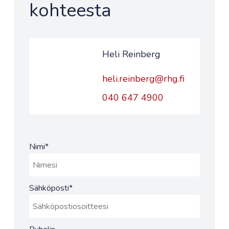
kohteesta
Heli Reinberg
heli.reinberg@rhg.fi
040 647 4900
Nimi
*
Sähköposti
*