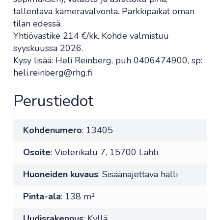
tallentava kameravalvonta. Parkkipaikat oman
tilan edessä.
Yhtiövastike 214 €/kk. Kohde valmistuu
syyskuussa 2026.
Kysy lisää: Heli Reinberg, puh 0406474900, sp:
heli.reinberg@rhg.fi
Perustiedot
Kohdenumero
: 13405
Osoite
: Vieterikatu 7, 15700 Lahti
Huoneiden kuvaus
: Sisäänajettava halli
Pinta-ala
: 138 m²
Uudisrakennus
: Kyllä