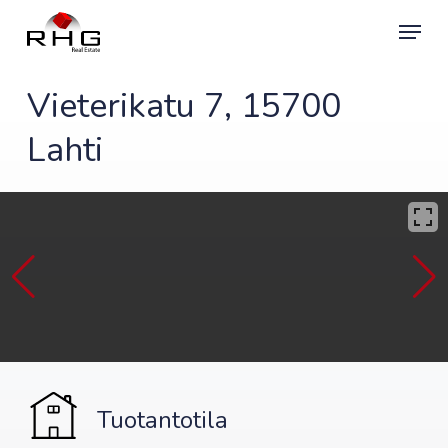
Skip
Menu
to
main
content
Vieterikatu 7, 15700
Lahti
Tuotantotila