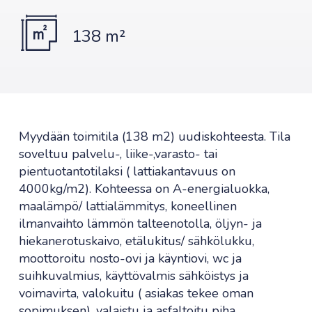
138 m²
Myydään toimitila (138 m2) uudiskohteesta. Tila
soveltuu palvelu-, liike-,varasto- tai
pientuotantotilaksi ( lattiakantavuus on
4000kg/m2). Kohteessa on A-energialuokka,
maalämpö/ lattialämmitys, koneellinen
ilmanvaihto lämmön talteenotolla, öljyn- ja
hiekanerotuskaivo, etälukitus/ sähkölukku,
moottoroitu nosto-ovi ja käyntiovi, wc ja
suihkuvalmius, käyttövalmis sähköistys ja
voimavirta, valokuitu ( asiakas tekee oman
sopimuksen), valaistu ja asfaltoitu piha,