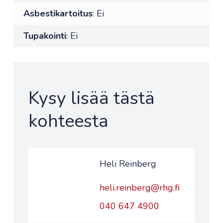
Asbestikartoitus
: Ei
Tupakointi
: Ei
Kysy lisää tästä
kohteesta
Heli Reinberg
heli.reinberg@rhg.fi
040 647 4900