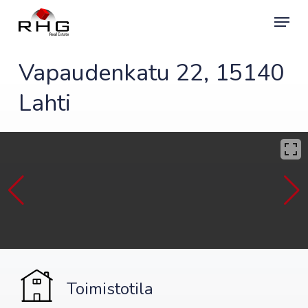
Skip
Menu
to
main
content
Vapaudenkatu 22, 15140
Lahti
Toimistotila