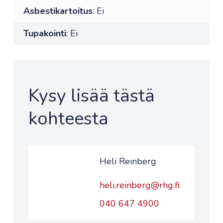
Asbestikartoitus
: Ei
Tupakointi
: Ei
Kysy lisää tästä
kohteesta
Heli Reinberg
heli.reinberg@rhg.fi
040 647 4900