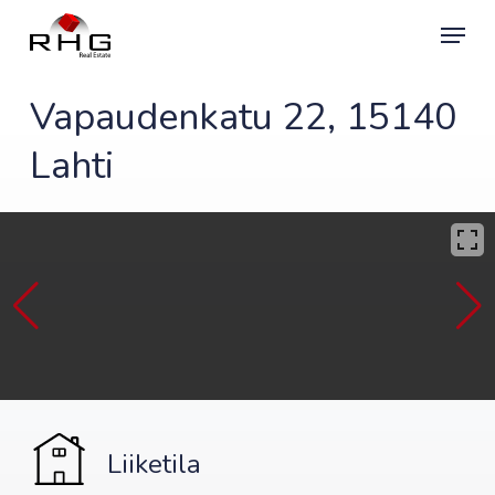
Skip
Menu
to
main
content
Vapaudenkatu 22, 15140
Lahti
Liiketila