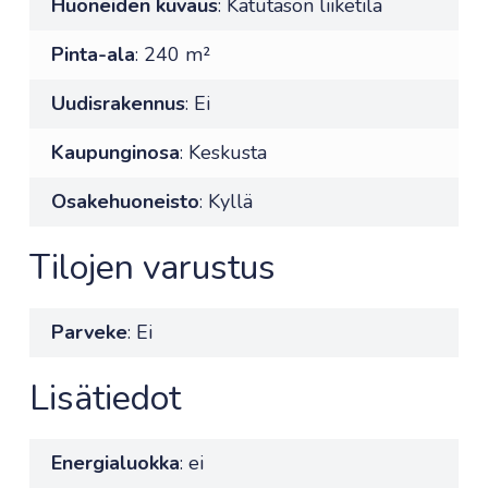
Huoneiden kuvaus
: Katutason liiketila
Pinta-ala
: 240 m²
Uudisrakennus
: Ei
Kaupunginosa
: Keskusta
Osakehuoneisto
: Kyllä
Tilojen varustus
Parveke
: Ei
Lisätiedot
Energialuokka
: ei