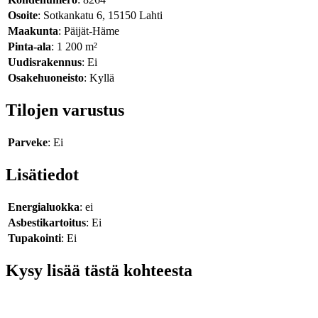
Osoite
: Sotkankatu 6, 15150 Lahti
Maakunta
: Päijät-Häme
Pinta-ala
: 1 200 m²
Uudisrakennus
: Ei
Osakehuoneisto
: Kyllä
Tilojen varustus
Parveke
: Ei
Lisätiedot
Energialuokka
: ei
Asbestikartoitus
: Ei
Tupakointi
: Ei
Kysy lisää tästä kohteesta