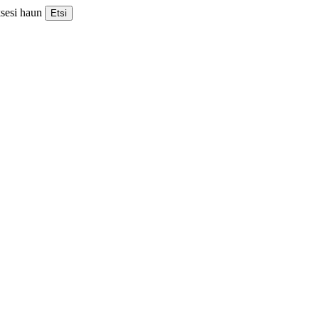
ksesi haun
Etsi