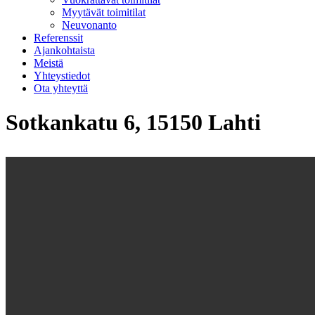
Myytävät toimitilat
Neuvonanto
Referenssit
Ajankohtaista
Meistä
Yhteystiedot
Ota yhteyttä
Sotkankatu 6, 15150 Lahti