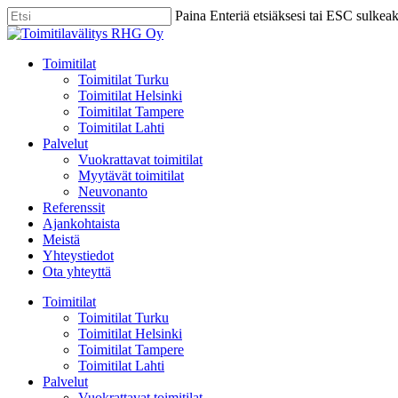
Skip
Paina Enteriä etsiäksesi tai ESC sulkea
to
Close
main
Search
content
Menu
Toimitilat
Toimitilat Turku
Toimitilat Helsinki
Toimitilat Tampere
Toimitilat Lahti
Palvelut
Vuokrattavat toimitilat
Myytävät toimitilat
Neuvonanto
Referenssit
Ajankohtaista
Meistä
Yhteystiedot
Ota yhteyttä
Toimitilat
Toimitilat Turku
Toimitilat Helsinki
Toimitilat Tampere
Toimitilat Lahti
Palvelut
Vuokrattavat toimitilat