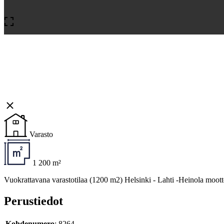
Varasto
1 200 m²
Vuokrattavana varastotilaa (1200 m2) Helsinki - Lahti -Heinola moottor
Perustiedot
Kohdenumero
: 8264