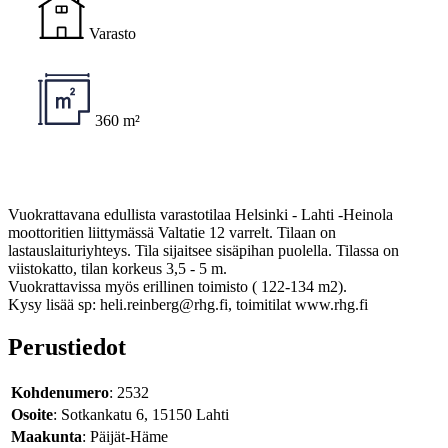
Varasto
360 m²
Vuokrattavana edullista varastotilaa Helsinki - Lahti -Heinola
moottoritien liittymässä Valtatie 12 varrelt. Tilaan on
lastauslaituriyhteys. Tila sijaitsee sisäpihan puolella. Tilassa on
viistokatto, tilan korkeus 3,5 - 5 m.
Vuokrattavissa myös erillinen toimisto ( 122-134 m2).
Kysy lisää sp: heli.reinberg@rhg.fi, toimitilat www.rhg.fi
Perustiedot
Kohdenumero
: 2532
Osoite
: Sotkankatu 6, 15150 Lahti
Maakunta
: Päijät-Häme