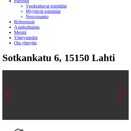
Palvelut
Vuokrattavat toimitilat
Myytävät toimitilat
Neuvonanto
Referenssit
Ajankohtaista
Meistä
Yhteystiedot
Ota yhteyttä
Sotkankatu 6, 15150 Lahti