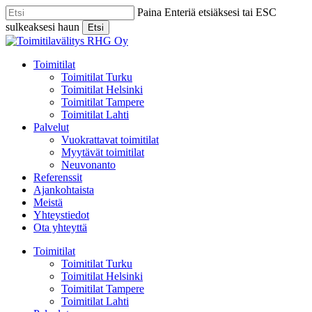
Skip
Paina Enteriä etsiäksesi tai ESC
to
sulkeaksesi haun
Etsi
main
Close
content
Search
Menu
Toimitilat
Toimitilat Turku
Toimitilat Helsinki
Toimitilat Tampere
Toimitilat Lahti
Palvelut
Vuokrattavat toimitilat
Myytävät toimitilat
Neuvonanto
Referenssit
Ajankohtaista
Meistä
Yhteystiedot
Ota yhteyttä
Toimitilat
Toimitilat Turku
Toimitilat Helsinki
Toimitilat Tampere
Toimitilat Lahti