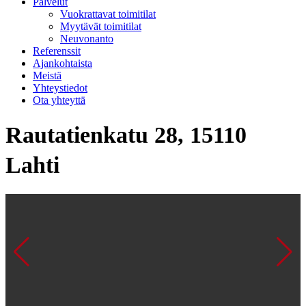
Palvelut
Vuokrattavat toimitilat
Myytävät toimitilat
Neuvonanto
Referenssit
Ajankohtaista
Meistä
Yhteystiedot
Ota yhteyttä
Rautatienkatu 28, 15110
Lahti