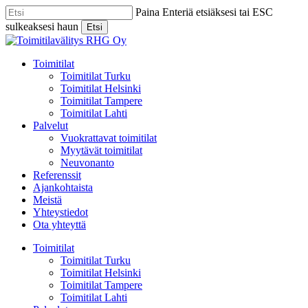
Skip
Paina Enteriä etsiäksesi tai ESC
to
sulkeaksesi haun
Etsi
main
Close
content
Search
Menu
Toimitilat
Toimitilat Turku
Toimitilat Helsinki
Toimitilat Tampere
Toimitilat Lahti
Palvelut
Vuokrattavat toimitilat
Myytävät toimitilat
Neuvonanto
Referenssit
Ajankohtaista
Meistä
Yhteystiedot
Ota yhteyttä
Toimitilat
Toimitilat Turku
Toimitilat Helsinki
Toimitilat Tampere
Toimitilat Lahti