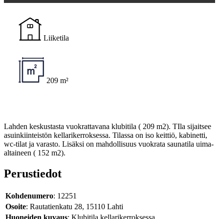
Liiketila
209 m²
Lahden keskustasta vuokrattavana klubitila ( 209 m2). TIla sijaitsee
asuinkiinteistön kellarikerroksessa. Tilassa on iso keittiö, kabinetti,
wc-tilat ja varasto. Lisäksi on mahdollisuus vuokrata saunatila uima-
altaineen ( 152 m2).
Perustiedot
Kohdenumero
: 12251
Osoite
: Rautatienkatu 28, 15110 Lahti
Huoneiden kuvaus
: Klubitila kellarikerroksessa