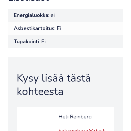
Energialuokka
: ei
Asbestikartoitus
: Ei
Tupakointi
: Ei
Kysy lisää tästä
kohteesta
Heli Reinberg
heli.reinberg@rhg.fi