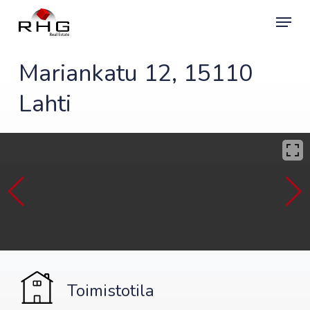
Skip
Menu
to
main
content
Mariankatu 12, 15110
Lahti
Toimistotila