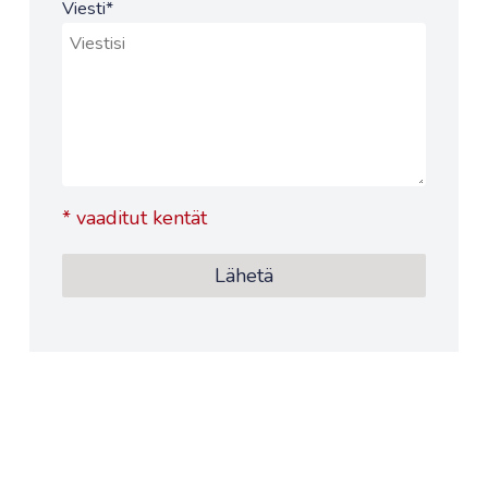
Viesti
*
*
vaaditut kentät