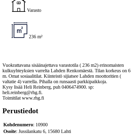
Varasto
236 m²
Vuokrattavana sisäänajettava varastotila ( 236 m2) erinomaisten
kulkuyhteyksien varrelta Lahden Renkomäestä. Tilan korkeus on 6
m. Omat sosiaalitilat. Kiinteistö sijiatsee Lahden moottoritien (
valtatie 4) varrella. Pihalla on runsaasti parkkipaikkoja.
Kysy lisää Heli Reinberg, puh 0406474900. sp:
heli.reinberg@rhg.fi.
Toimitilat www.rhg.fi
Perustiedot
Kohdenumero
: 10900
Osoite
: Jussilankatu 6, 15680 Lahti