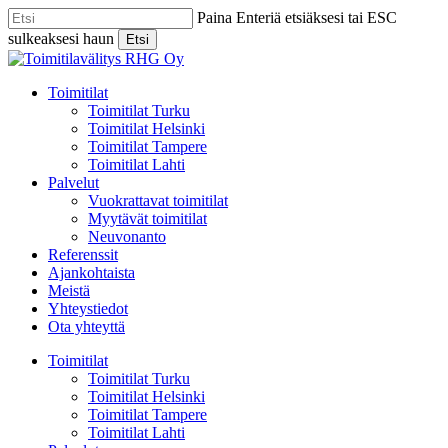
Skip
Paina Enteriä etsiäksesi tai ESC
to
sulkeaksesi haun
Etsi
main
Close
content
Search
Menu
Toimitilat
Toimitilat Turku
Toimitilat Helsinki
Toimitilat Tampere
Toimitilat Lahti
Palvelut
Vuokrattavat toimitilat
Myytävät toimitilat
Neuvonanto
Referenssit
Ajankohtaista
Meistä
Yhteystiedot
Ota yhteyttä
Toimitilat
Toimitilat Turku
Toimitilat Helsinki
Toimitilat Tampere
Toimitilat Lahti