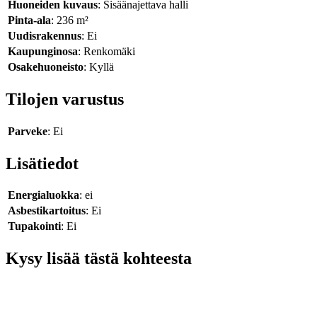
Huoneiden kuvaus
: Sisäänajettava halli
Pinta-ala
: 236 m²
Uudisrakennus
: Ei
Kaupunginosa
: Renkomäki
Osakehuoneisto
: Kyllä
Tilojen varustus
Parveke
: Ei
Lisätiedot
Energialuokka
: ei
Asbestikartoitus
: Ei
Tupakointi
: Ei
Kysy lisää tästä kohteesta