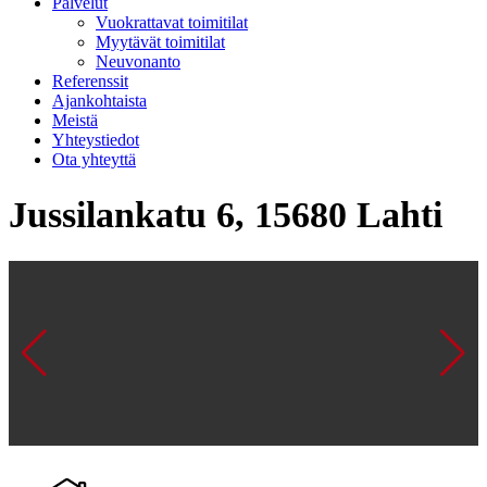
Palvelut
Vuokrattavat toimitilat
Myytävät toimitilat
Neuvonanto
Referenssit
Ajankohtaista
Meistä
Yhteystiedot
Ota yhteyttä
Jussilankatu 6, 15680 Lahti