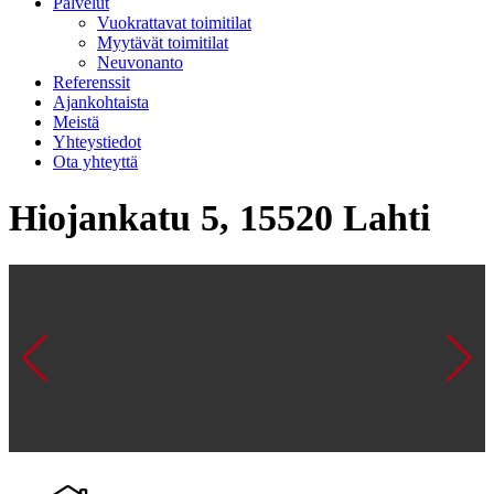
Palvelut
Vuokrattavat toimitilat
Myytävät toimitilat
Neuvonanto
Referenssit
Ajankohtaista
Meistä
Yhteystiedot
Ota yhteyttä
Hiojankatu 5, 15520 Lahti