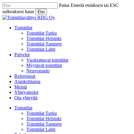
Skip
Paina Enteriä etsiäksesi tai ESC
to
sulkeaksesi haun
Etsi
main
Close
content
Search
Menu
Toimitilat
Toimitilat Turku
Toimitilat Helsinki
Toimitilat Tampere
Toimitilat Lahti
Palvelut
Vuokrattavat toimitilat
Myytävät toimitilat
Neuvonanto
Referenssit
Ajankohtaista
Meistä
Yhteystiedot
Ota yhteyttä
Toimitilat
Toimitilat Turku
Toimitilat Helsinki
Toimitilat Tampere
Toimitilat Lahti