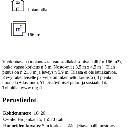
Tuotantotila
166 m²
Vuokrattavana tuotanto- tai varastotilaksi sopiva halli ( n 166 m2),
jonka vapaa korkeus n 5 m. Nosto-ovi ( 3,5 m x 4,5 m ). Tilan
pituus on n 21,8 m ja leveys n 5,9 m. Tilassa ei ole lattiakaivoa.
Kevytrakenteiselle parvelle on rakennettu toimisto ( 3 pientä
huonetta + tasanne). Yhteiskäyttöiset puku- ja sosiaalitilat.
Toimitilat www.rhg.fi
Perustiedot
Kohdenumero
: 10420
Osoite
: Hiojankatu 5, 15520 Lahti
Huoneiden kuvaus
: 5 m korkea sisäänajettava halli, nosto-ovi