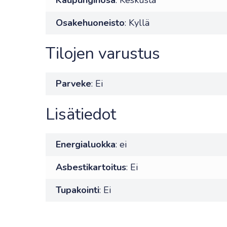
Kaupunginosa
: Keskusta
Osakehuoneisto
: Kyllä
Tilojen varustus
Parveke
: Ei
Lisätiedot
Energialuokka
: ei
Asbestikartoitus
: Ei
Tupakointi
: Ei