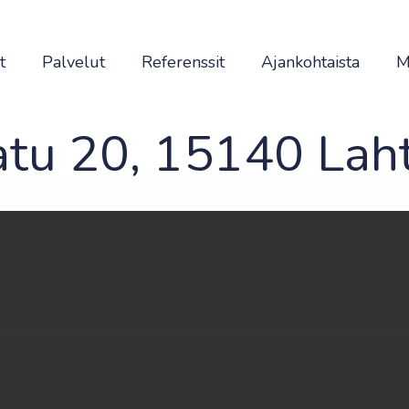
t
Palvelut
Referenssit
Ajankohtaista
M
atu 20, 15140 Laht