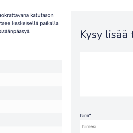
uokrattavana katutason
jatsee keskeisellä paikalla
Kysy lisää
sisäänpääsyä.
Nimi
*