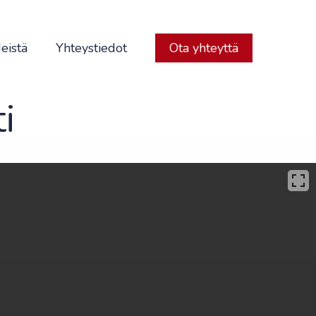
eistä
Yhteystiedot
Ota yhteyttä
i