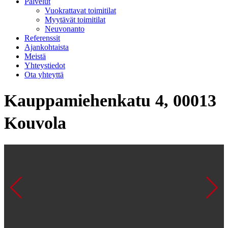
Palvelut
Vuokrattavat toimitilat
Myytävät toimitilat
Neuvonanto
Referenssit
Ajankohtaista
Meistä
Yhteystiedot
Ota yhteyttä
Kauppamiehenkatu 4, 00013
Kouvola