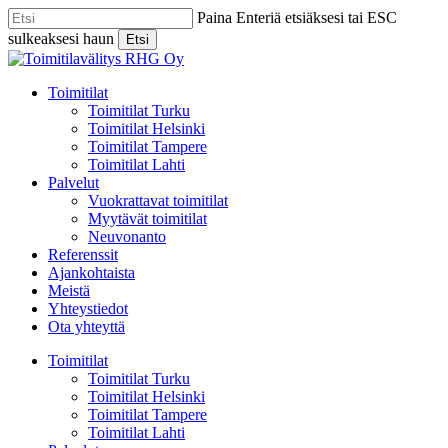
Skip
Paina Enteriä etsiäksesi tai ESC
to
sulkeaksesi haun
Etsi
main
Close
content
Search
Menu
Toimitilat
Toimitilat Turku
Toimitilat Helsinki
Toimitilat Tampere
Toimitilat Lahti
Palvelut
Vuokrattavat toimitilat
Myytävät toimitilat
Neuvonanto
Referenssit
Ajankohtaista
Meistä
Yhteystiedot
Ota yhteyttä
Toimitilat
Toimitilat Turku
Toimitilat Helsinki
Toimitilat Tampere
Toimitilat Lahti