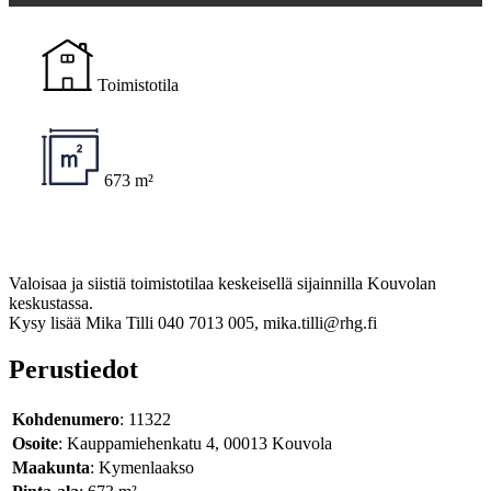
Toimistotila
673 m²
Valoisaa ja siistiä toimistotilaa keskeisellä sijainnilla Kouvolan
keskustassa.
Kysy lisää Mika Tilli 040 7013 005, mika.tilli@rhg.fi
Perustiedot
Kohdenumero
: 11322
Osoite
: Kauppamiehenkatu 4, 00013 Kouvola
Maakunta
: Kymenlaakso