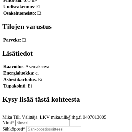
Pinta-ala
: 673 m²
Uudisrakennus
: Ei
Osakehuoneisto
: Ei
Tilojen varustus
Parveke
: Ei
Lisätiedot
Kaavoitus
: Asemakaava
Energialuokka
: ei
Asbestikartoitus
: Ei
Tupakointi
: Ei
Kysy lisää tästä kohteesta
Mika Tilli
Välittäjä, LKV
mika.tilli@rhg.fi
0407013005
Nimi
*
Sähköposti
*