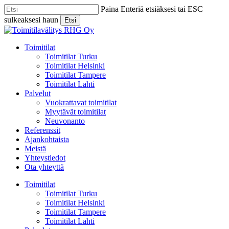
Skip
Paina Enteriä etsiäksesi tai ESC
to
sulkeaksesi haun
Etsi
main
Close
content
Search
Menu
Toimitilat
Toimitilat Turku
Toimitilat Helsinki
Toimitilat Tampere
Toimitilat Lahti
Palvelut
Vuokrattavat toimitilat
Myytävät toimitilat
Neuvonanto
Referenssit
Ajankohtaista
Meistä
Yhteystiedot
Ota yhteyttä
Toimitilat
Toimitilat Turku
Toimitilat Helsinki
Toimitilat Tampere
Toimitilat Lahti