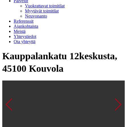
Palvelut
Vuokrattavat toimitilat
Myytävät toimitilat
Neuvonanto
Referenssit
Ajankohtaista
Meistä
Yhteystiedot
Ota yhteyttä
Kauppalankatu 12keskusta,
45100 Kouvola