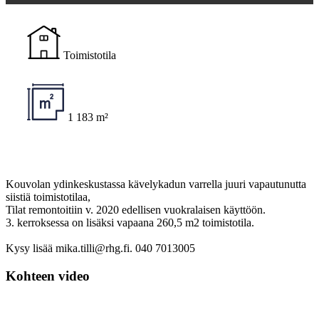
Toimistotila
1 183 m²
Kouvolan ydinkeskustassa kävelykadun varrella juuri vapautunutta
siistiä toimistotilaa,
Tilat remontoitiin v. 2020 edellisen vuokralaisen käyttöön.
3. kerroksessa on lisäksi vapaana 260,5 m2 toimistotila.
Kysy lisää mika.tilli@rhg.fi. 040 7013005
Kohteen video