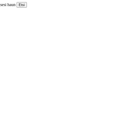
ksesi haun
Etsi