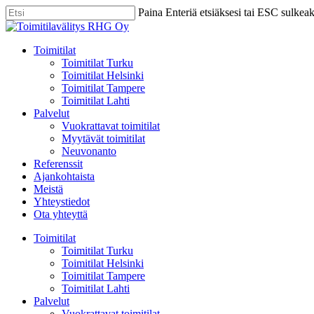
Skip
Paina Enteriä etsiäksesi tai ESC sulkea
to
Close
main
Search
content
Menu
Toimitilat
Toimitilat Turku
Toimitilat Helsinki
Toimitilat Tampere
Toimitilat Lahti
Palvelut
Vuokrattavat toimitilat
Myytävät toimitilat
Neuvonanto
Referenssit
Ajankohtaista
Meistä
Yhteystiedot
Ota yhteyttä
Toimitilat
Toimitilat Turku
Toimitilat Helsinki
Toimitilat Tampere
Toimitilat Lahti
Palvelut
Vuokrattavat toimitilat