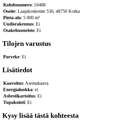
Kohdenumero
: 10488
Osoite
: Laajakoskentie 536, 48750 Kotka
Pinta-ala
: 5 000 m²
Uudisrakennus
: Ei
Osakehuoneisto
: Ei
Tilojen varustus
Parveke
: Ei
Lisätiedot
Kaavoitus
: Asemakaava
Energialuokka
: ei
Asbestikartoitus
: Ei
Tupakointi
: Ei
Kysy lisää tästä kohteesta