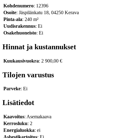
Kohdenumero
: 12396
Osoite
: Jäspilänkatu 18, 04250 Kerava
Pinta-ala
: 240 m²
Uudisrakennus
: Ei
Osakehuoneisto
: Ei
Hinnat ja kustannukset
Kuukausivuokra
: 2 900,00 €
Tilojen varustus
Parveke
: Ei
Lisätiedot
Kaavoitus
: Asemakaava
Kerrosluku
: 2
Energialuokka
: ei
Asbestikartoitus
: Ei