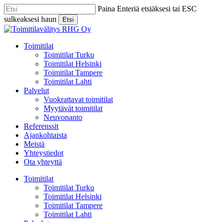
Skip
Paina Enteriä etsiäksesi tai ESC
to
sulkeaksesi haun
Etsi
main
Close
content
Search
Menu
Toimitilat
Toimitilat Turku
Toimitilat Helsinki
Toimitilat Tampere
Toimitilat Lahti
Palvelut
Vuokrattavat toimitilat
Myytävät toimitilat
Neuvonanto
Referenssit
Ajankohtaista
Meistä
Yhteystiedot
Ota yhteyttä
Toimitilat
Toimitilat Turku
Toimitilat Helsinki
Toimitilat Tampere
Toimitilat Lahti