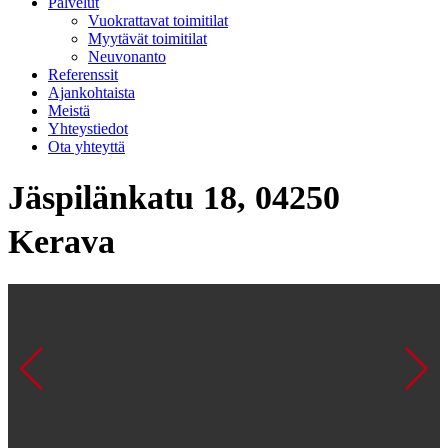
Palvelut
Vuokrattavat toimitilat
Myytävät toimitilat
Neuvonanto
Referenssit
Ajankohtaista
Meistä
Yhteystiedot
Ota yhteyttä
Jäspilänkatu 18, 04250
Kerava