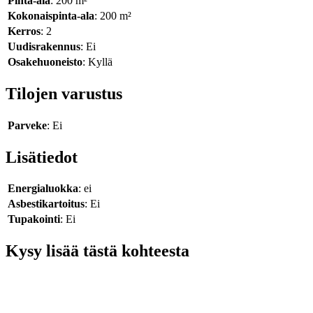
Pinta-ala
: 200 m²
Kokonaispinta-ala
: 200 m²
Kerros
: 2
Uudisrakennus
: Ei
Osakehuoneisto
: Kyllä
Tilojen varustus
Parveke
: Ei
Lisätiedot
Energialuokka
: ei
Asbestikartoitus
: Ei
Tupakointi
: Ei
Kysy lisää tästä kohteesta