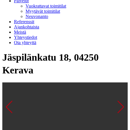
Palvelut
Vuokrattavat toimitilat
Myytävät toimitilat
Neuvonanto
Referenssit
Ajankohtaista
Meistä
Yhteystiedot
Ota yhteyttä
Jäspilänkatu 18, 04250
Kerava