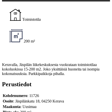
Toimistotila
200 m²
Keravalla, Jäspilän liikekeskuksesta vuokrataan toimistotilaa
kokoluokissa 15-200 m2. Joko yksittäisiä huoneita tai isompia
kokonaisuuksia. Parkkipaikkoja pihalla.
Perustiedot
Kohdenumero
: 11726
Osoite
: Jäspilänkatu 18, 04250 Kerava
Maakunta
: Uusimaa