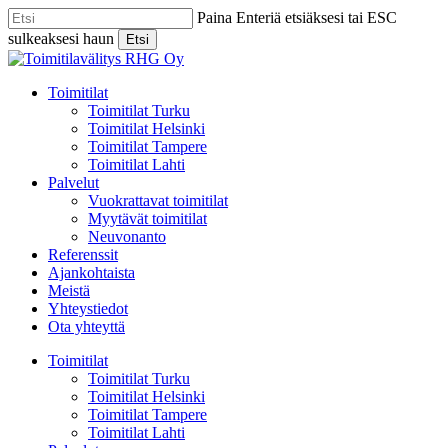
Skip
Paina Enteriä etsiäksesi tai ESC
to
sulkeaksesi haun
Etsi
main
Close
content
Search
Menu
Toimitilat
Toimitilat Turku
Toimitilat Helsinki
Toimitilat Tampere
Toimitilat Lahti
Palvelut
Vuokrattavat toimitilat
Myytävät toimitilat
Neuvonanto
Referenssit
Ajankohtaista
Meistä
Yhteystiedot
Ota yhteyttä
Toimitilat
Toimitilat Turku
Toimitilat Helsinki
Toimitilat Tampere
Toimitilat Lahti