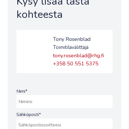
Kysy lisää tästä
kohteesta
Tony Rosenblad
Toimitilavälittäjä
tony.rosenblad@rhg.fi
+358 50 551 5375
Nimi
*
Sähköposti
*