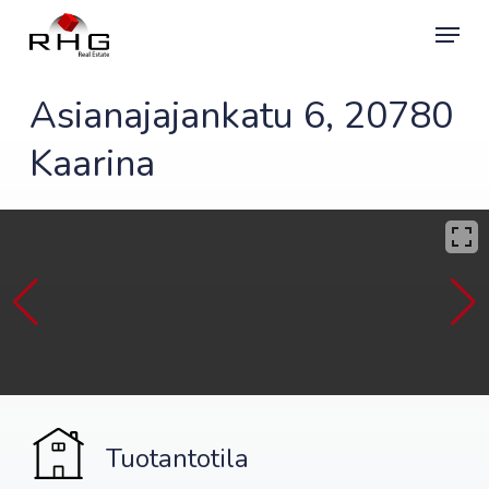
Skip
Menu
to
main
content
Asianajajankatu 6, 20780
Kaarina
Tuotantotila