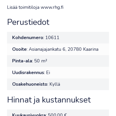
Lisää toimitiloja www.rhg.fi
Perustiedot
Kohdenumero
: 10611
Osoite
: Asianajajankatu 6, 20780 Kaarina
Pinta-ala
: 50 m²
Uudisrakennus
: Ei
Osakehuoneisto
: Kyllä
Hinnat ja kustannukset
Kuukausivuokra
: 500,00 €