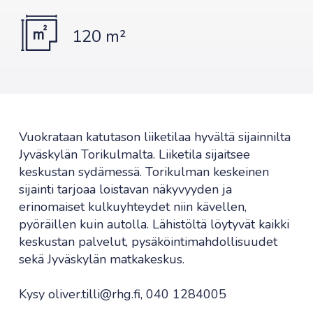
120 m²
Vuokrataan katutason liiketilaa hyvältä sijainnilta
Jyväskylän Torikulmalta. Liiketila sijaitsee
keskustan sydämessä. Torikulman keskeinen
sijainti tarjoaa loistavan näkyvyyden ja
erinomaiset kulkuyhteydet niin kävellen,
pyöräillen kuin autolla. Lähistöltä löytyvät kaikki
keskustan palvelut, pysäköintimahdollisuudet
sekä Jyväskylän matkakeskus.
Kysy oliver.tilli@rhg.fi, 040 1284005