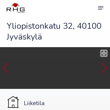
Skip
Menu
to
main
content
Yliopistonkatu 32, 40100
Jyväskylä
Liiketila