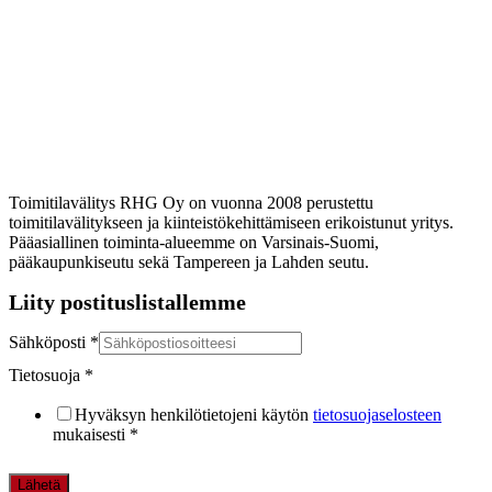
vuoden kokemuksella
Toimitilavälitys RHG Oy on vuonna 2008 perustettu
toimitilavälitykseen ja kiinteistökehittämiseen erikoistunut yritys.
Pääasiallinen toiminta-alueemme on Varsinais-Suomi,
pääkaupunkiseutu sekä Tampereen ja Lahden seutu.
Liity postituslistallemme
Sähköposti
*
Tietosuoja
*
Hyväksyn henkilötietojeni käytön
tietosuojaselosteen
mukaisesti
*
Lähetä