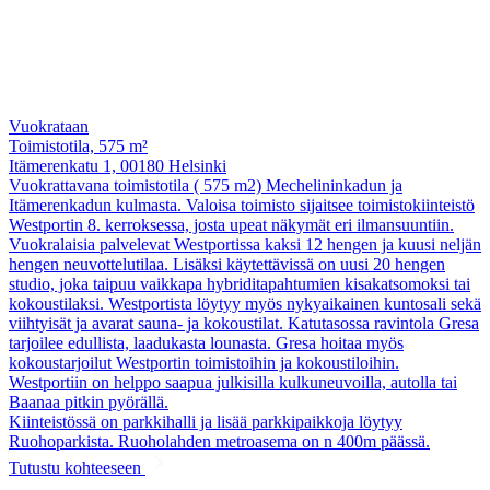
Vuokrataan
Toimistotila, 575 m²
Itämerenkatu 1, 00180 Helsinki
Vuokrattavana toimistotila ( 575 m2) Mechelininkadun ja
Itämerenkadun kulmasta. Valoisa toimisto sijaitsee toimistokiinteistö
Westportin 8. kerroksessa, josta upeat näkymät eri ilmansuuntiin.
Vuokralaisia palvelevat Westportissa kaksi 12 hengen ja kuusi neljän
hengen neuvottelutilaa. Lisäksi käytettävissä on uusi 20 hengen
studio, joka taipuu vaikkapa hybriditapahtumien kisakatsomoksi tai
kokoustilaksi. Westportista löytyy myös nykyaikainen kuntosali sekä
viihtyisät ja avarat sauna- ja kokoustilat. Katutasossa ravintola Gresa
tarjoilee edullista, laadukasta lounasta. Gresa hoitaa myös
kokoustarjoilut Westportin toimistoihin ja kokoustiloihin.
Westportiin on helppo saapua julkisilla kulkuneuvoilla, autolla tai
Baanaa pitkin pyörällä.
Kiinteistössä on parkkihalli ja lisää parkkipaikkoja löytyy
Ruohoparkista. Ruoholahden metroasema on n 400m päässä.
Tutustu kohteeseen