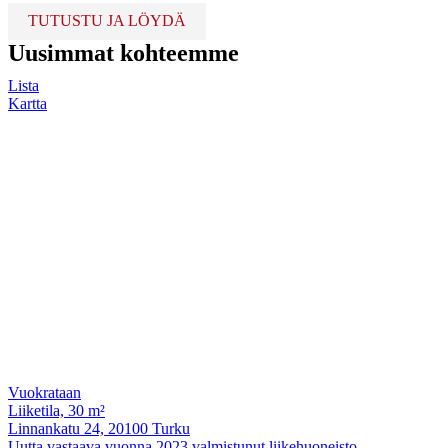
TUTUSTU JA LÖYDÄ
Uusimmat kohteemme
Lista
Kartta
Vuokrataan
Liiketila, 30 m²
Linnankatu 24, 20100 Turku
Uutta vastaava vuonna 2023 valmistunut liikehuoneisto