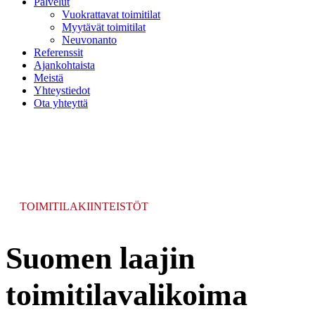
Palvelut
Vuokrattavat toimitilat
Myytävät toimitilat
Neuvonanto
Referenssit
Ajankohtaista
Meistä
Yhteystiedot
Ota yhteyttä
TOIMITILAKIINTEISTÖT
Suomen laajin
toimitilavalikoima