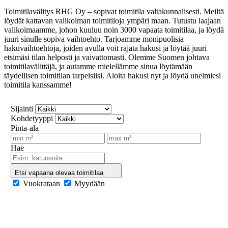
Toimitilavälitys RHG Oy – sopivat toimitila valtakunnalisesti. Meiltä
löydät kattavan valikoiman toimitiloja ympäri maan. Tutustu laajaan
valikoimaamme, johon kuuluu noin 3000 vapaata toimitilaa, ja löydä
juuri sinulle sopiva vaihtoehto. Tarjoamme monipuolisia
hakuvaihtoehtoja, joiden avulla voit rajata hakusi ja löytää juuri
etsimäsi tilan helposti ja vaivattomasti. Olemme Suomen johtava
toimitilavälittäjä, ja autamme mielellämme sinua löytämään
täydellisen toimitilan tarpeisiisi. Aloita hakusi nyt ja löydä unelmiesi
toimitila kanssamme!
Sijainti
Kohdetyyppi
Pinta-ala
Hae
Etsi vapaana olevaa toimitilaa
Vuokrataan
Myydään