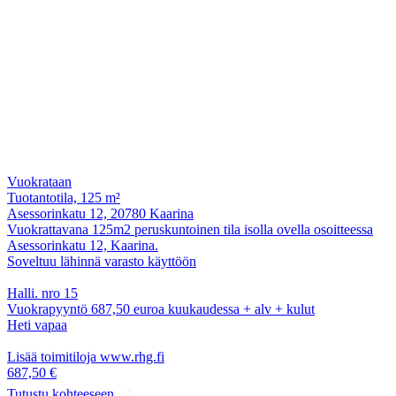
Vuokrataan
Tuotantotila, 125 m²
Asessorinkatu 12, 20780 Kaarina
Vuokrattavana 125m2 peruskuntoinen tila isolla ovella osoitteessa
Asessorinkatu 12, Kaarina.
Soveltuu lähinnä varasto käyttöön
Halli. nro 15
Vuokrapyyntö 687,50 euroa kuukaudessa + alv + kulut
Heti vapaa
Lisää toimitiloja www.rhg.fi
687,50 €
Tutustu kohteeseen