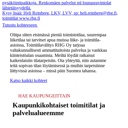
pysäköintipaikkoja. Renkomäen palvelut ml lounasravintolat
lähietäisyydellä.
Kysy lisää: Heli Reinberg, LKV, LVV, sp: heli.reinberg@rhg.fi,
toimitilat www.rhg.fi
Tutustu kohteeseen
Olitpa sitten etsimässä pientä toimistotilaa, suurempaa
liiketilaa tai tarvitset apua muissa liike- ja toimitila-
asioissa, Toimitilavälitys RHG Oy tarjoaa
valtakunnallisesti ammattitaitoista palvelua ja vankkaa
kiinteistöalan osaamista. Meiltä löydät ratkaisut
kaikenlaisiin tilatarpeisiin. Ota yhteyttä, niin autamme
teitä sopivan tilan löytämisessä ja muihin tarpeisiinne
liittyvissä asioissa – missä päin Suomea tahansa.
Katso kaikki kohteet
HAE KAUPUNGEITTAIN
Kaupunkikohtaiset toimitilat ja
palvelualueemme