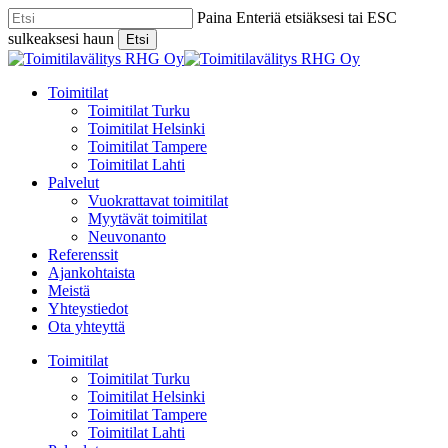
Skip
Paina Enteriä etsiäksesi tai ESC
to
sulkeaksesi haun
Etsi
main
Close
content
Search
Menu
Toimitilat
Toimitilat Turku
Toimitilat Helsinki
Toimitilat Tampere
Toimitilat Lahti
Palvelut
Vuokrattavat toimitilat
Myytävät toimitilat
Neuvonanto
Referenssit
Ajankohtaista
Meistä
Yhteystiedot
Ota yhteyttä
Toimitilat
Toimitilat Turku
Toimitilat Helsinki
Toimitilat Tampere
Toimitilat Lahti