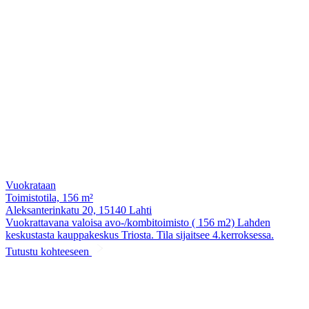
Vuokrataan
Toimistotila, 156 m²
Aleksanterinkatu 20, 15140 Lahti
Vuokrattavana valoisa avo-/kombitoimisto ( 156 m2) Lahden
keskustasta kauppakeskus Triosta. Tila sijaitsee 4.kerroksessa.
Tutustu kohteeseen