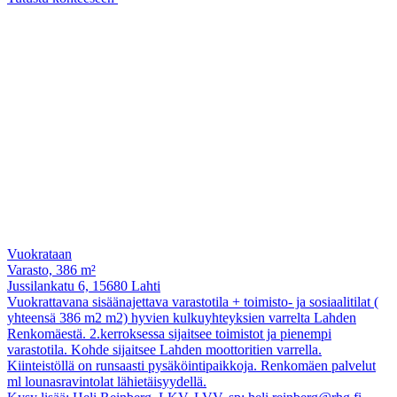
Vuokrataan
Varasto, 386 m²
Jussilankatu 6, 15680 Lahti
Vuokrattavana sisäänajettava varastotila + toimisto- ja sosiaalitilat (
yhteensä 386 m2 m2) hyvien kulkuyhteyksien varrelta Lahden
Renkomäestä. 2.kerroksessa sijaitsee toimistot ja pienempi
varastotila. Kohde sijaitsee Lahden moottoritien varrella.
Kiinteistöllä on runsaasti pysäköintipaikkoja. Renkomäen palvelut
ml lounasravintolat lähietäisyydellä.