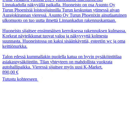
Linnakadulla näkyvällä paikalla. Huoneisto on osa Asunto Oy
Turun Phoenixiä loistosijainnilla Turun keskustan ytimessä aivan
Aurajokirannan vieressä. Asunto Oy Turun Phoenixin ainutlaatuinen
ulkomuoto on tuo uutta ilmettä Linnankadun rakennuskantaan.
Huoneisto sijaitsee ensimmäisen kerroksessa rakennuksen kulmassa.
Korkeat näyteikkunat tuovat valoa ja näkyvyyttä kolmesta
suunnasta. Huoneistossa on kaksi sisäänkäyntiä, esteetön wc ja oma
keittiönurkka.
Talon edessä kummallakin puolella katua on hyvin pysäköintitilaa
asiakaspysäköintiin. Tilan yhteyteen on mahdollista vuokrata
autohallipaikka. Vieressä sijaitsee myös uusi K-Market.
890,00 €
Tutustu kohteeseen