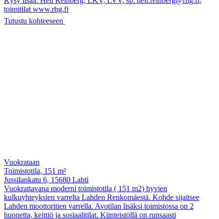
Kysy lisää: Heli Reinberg, LKV, LVV, sp: heli.reinberg@rhg.fi,
toimitilat www.rhg.fi
Tutustu kohteeseen
Vuokrataan
Toimistotila, 151 m²
Jussilankatu 6, 15680 Lahti
Vuokrattavana moderni toimistotila ( 151 m2) hyvien
kulkuyhteyksien varrelta Lahden Renkomäestä. Kohde sijaitsee
Lahden moottoritien varrella. Avotilan lisäksi toimistossa on 2
huonetta, keittiö ja sosiaalitilat. Kiinteistöllä on runsaasti