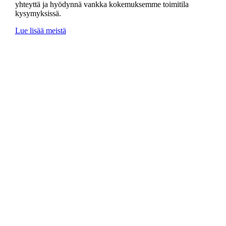
yhteyttä ja hyödynnä vankka kokemuksemme toimitila
kysymyksissä.
Lue lisää meistä
2008
- perustamisvuosi
3000
toimitilaa saatavilla
+
15