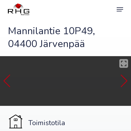
Skip
Menu
to
main
content
Mannilantie 10P49,
04400 Järvenpää
Toimistotila