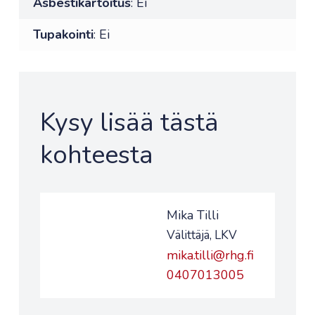
Asbestikartoitus
: Ei
Tupakointi
: Ei
Kysy lisää tästä
kohteesta
Mika Tilli
Välittäjä, LKV
mika.tilli@rhg.fi
0407013005