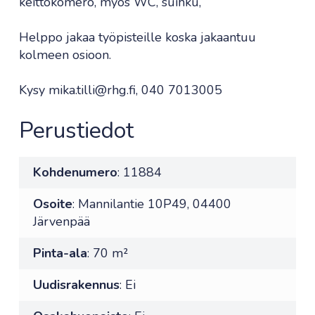
keittokomero, myös WC, suihku,
Helppo jakaa työpisteille koska jakaantuu
kolmeen osioon.
Kysy mika.tilli@rhg.fi, 040 7013005
Perustiedot
Kohdenumero
: 11884
Osoite
: Mannilantie 10P49, 04400
Järvenpää
Pinta-ala
: 70 m²
Uudisrakennus
: Ei