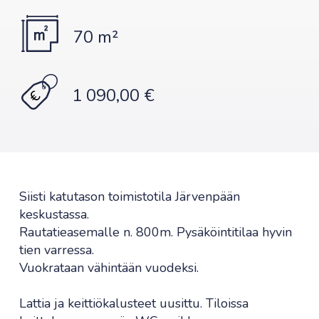
70 m²
1 090,00 €
Siisti katutason toimistotila Järvenpään
keskustassa.
Rautatieasemalle n. 800m. Pysäköintitilaa hyvin
tien varressa.
Vuokrataan vähintään vuodeksi.
Lattia ja keittiökalusteet uusittu. Tiloissa