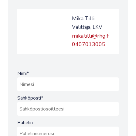
Mika Tilli
Välittäjä, LKV
mika.tilli@rhg.fi
0407013005
Nimi
*
Sähköposti
*
Puhelin