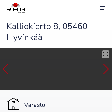
Skip
Menu
to
main
content
Kalliokierto 8, 05460
Hyvinkää
Varasto