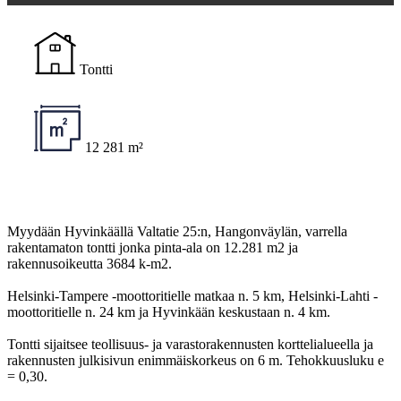
Tontti
12 281 m²
Myydään Hyvinkäällä Valtatie 25:n, Hangonväylän, varrella
rakentamaton tontti jonka pinta-ala on 12.281 m2 ja
rakennusoikeutta 3684 k-m2.
Helsinki-Tampere -moottoritielle matkaa n. 5 km, Helsinki-Lahti -
moottoritielle n. 24 km ja Hyvinkään keskustaan n. 4 km.
Tontti sijaitsee teollisuus- ja varastorakennusten korttelialueella ja
rakennusten julkisivun enimmäiskorkeus on 6 m. Tehokkuusluku e
= 0,30.