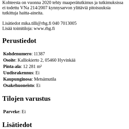
Kohteesta on vuonna 2020 tehty maaperätutkimus ja tutkimuksissa
ei todettu VNa 214/2007 kynnysarvon ylittäviä pitoisuuksia
tutkittuja haitta-aineita.
Lisätiedot mika.tilli@rhg.fi 040 7013005
Lisää toimitiloja: www.rhg.fi
Perustiedot
Kohdenumero
: 11387
Osoite
: Kalliokierto 2, 05460 Hyvinkää
Pinta-ala
: 12 281 m²
Uudisrakennus
: Ei
Kaupunginosa
: Metsämutila
Osakehuoneisto
: Ei
Tilojen varustus
Parveke
: Ei
Lisätiedot