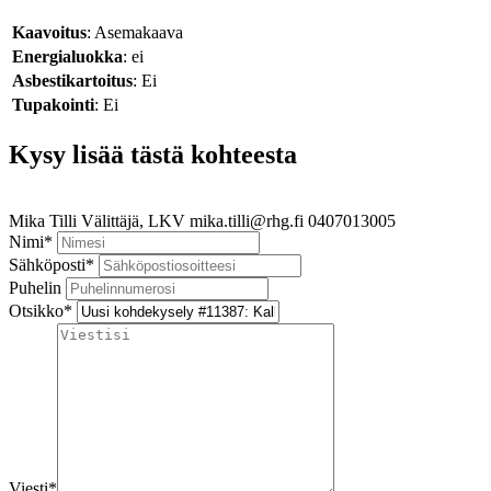
Kaavoitus
: Asemakaava
Energialuokka
: ei
Asbestikartoitus
: Ei
Tupakointi
: Ei
Kysy lisää tästä kohteesta
Mika Tilli
Välittäjä, LKV
mika.tilli@rhg.fi
0407013005
Nimi
*
Sähköposti
*
Puhelin
Otsikko
*
Viesti
*