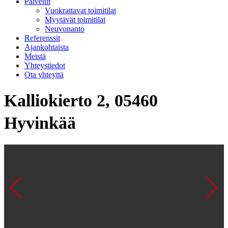
Palvelut
Vuokrattavat toimitilat
Myytävät toimitilat
Neuvonanto
Referenssit
Ajankohtaista
Meistä
Yhteystiedot
Ota yhteyttä
Kalliokierto 2, 05460
Hyvinkää