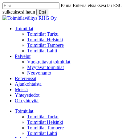
Skip
Paina Enteriä etsiäksesi tai ESC
to
sulkeaksesi haun
Etsi
main
Close
content
Search
Menu
Toimitilat
Toimitilat Turku
Toimitilat Helsinki
Toimitilat Tampere
Toimitilat Lahti
Palvelut
Vuokrattavat toimitilat
Myytävät toimitilat
Neuvonanto
Referenssit
Ajankohtaista
Meistä
Yhteystiedot
Ota yhteyttä
Toimitilat
Toimitilat Turku
Toimitilat Helsinki
Toimitilat Tampere
Toimitilat Lahti