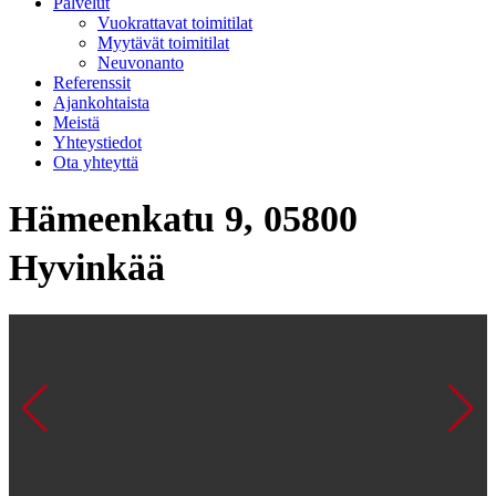
Palvelut
Vuokrattavat toimitilat
Myytävät toimitilat
Neuvonanto
Referenssit
Ajankohtaista
Meistä
Yhteystiedot
Ota yhteyttä
Hämeenkatu 9, 05800
Hyvinkää