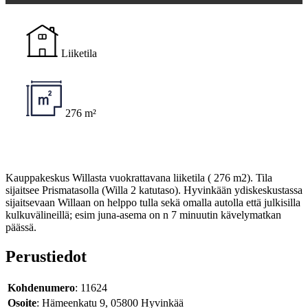
Liiketila
276 m²
Kauppakeskus Willasta vuokrattavana liiketila ( 276 m2). Tila
sijaitsee Prismatasolla (Willa 2 katutaso). Hyvinkään ydiskeskustassa
sijaitsevaan Willaan on helppo tulla sekä omalla autolla että julkisilla
kulkuvälineillä; esim juna-asema on n 7 minuutin kävelymatkan
päässä.
Perustiedot
Kohdenumero
: 11624
Osoite
: Hämeenkatu 9, 05800 Hyvinkää