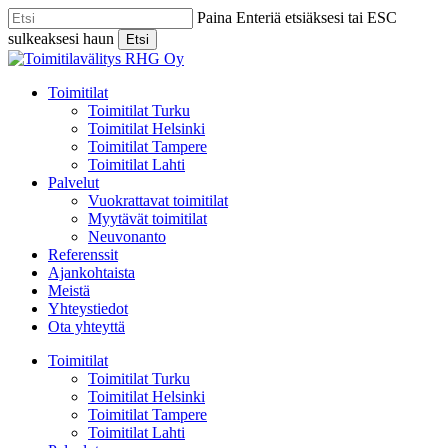
Skip
Paina Enteriä etsiäksesi tai ESC
to
sulkeaksesi haun
Etsi
main
Close
content
Search
Menu
Toimitilat
Toimitilat Turku
Toimitilat Helsinki
Toimitilat Tampere
Toimitilat Lahti
Palvelut
Vuokrattavat toimitilat
Myytävät toimitilat
Neuvonanto
Referenssit
Ajankohtaista
Meistä
Yhteystiedot
Ota yhteyttä
Toimitilat
Toimitilat Turku
Toimitilat Helsinki
Toimitilat Tampere
Toimitilat Lahti