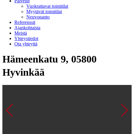
Palvelut
Vuokrattavat toimitilat
Myytävät toimitilat
Neuvonanto
Referenssit
Ajankohtaista
Meistä
Yhteystiedot
Ota yhteyttä
Hämeenkatu 9, 05800
Hyvinkää