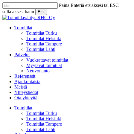
Skip
Paina Enteriä etsiäksesi tai ESC
to
sulkeaksesi haun
Etsi
main
Close
content
Search
Menu
Toimitilat
Toimitilat Turku
Toimitilat Helsinki
Toimitilat Tampere
Toimitilat Lahti
Palvelut
Vuokrattavat toimitilat
Myytävät toimitilat
Neuvonanto
Referenssit
Ajankohtaista
Meistä
Yhteystiedot
Ota yhteyttä
Toimitilat
Toimitilat Turku
Toimitilat Helsinki
Toimitilat Tampere
Toimitilat Lahti