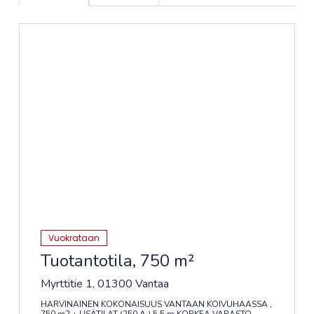
Vuokrataan
Tuotantotila, 750 m²
Myrttitie 1, 01300 Vantaa
HARVINAINEN KOKONAISUUS VANTAAN KOIVUHAASSA ,
750 m2 + LISÄTILAT (250 A ) 5,5 m KORKEA VARASTO,