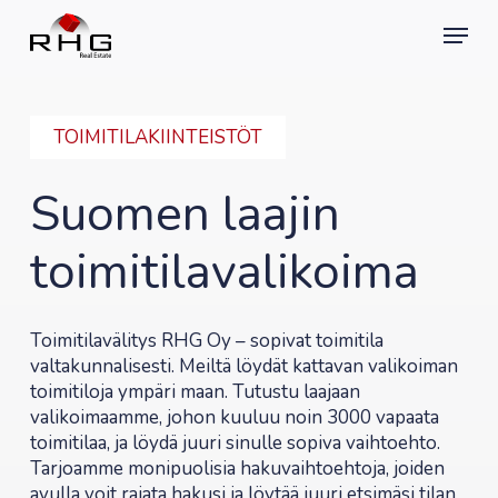
Skip
Menu
to
main
content
TOIMITILAKIINTEISTÖT
Suomen laajin
toimitilavalikoima
Toimitilavälitys RHG Oy – sopivat toimitila
valtakunnalisesti. Meiltä löydät kattavan valikoiman
toimitiloja ympäri maan. Tutustu laajaan
valikoimaamme, johon kuuluu noin 3000 vapaata
toimitilaa, ja löydä juuri sinulle sopiva vaihtoehto.
Tarjoamme monipuolisia hakuvaihtoehtoja, joiden
avulla voit rajata hakusi ja löytää juuri etsimäsi tilan