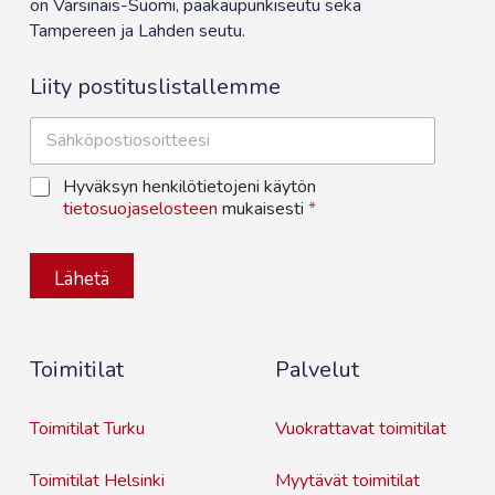
on Varsinais-Suomi, pääkaupunkiseutu sekä
Tampereen ja Lahden seutu.
Liity postituslistallemme
S
ä
h
T
Hyväksyn henkilötietojeni käytön
k
i
tietosuojaselosteen
mukaisesti
*
ö
e
p
t
o
o
s
Lähetä
s
t
u
i
o
*
j
Toimitilat
Palvelut
a
*
Toimitilat Turku
Vuokrattavat toimitilat
Toimitilat Helsinki
Myytävät toimitilat