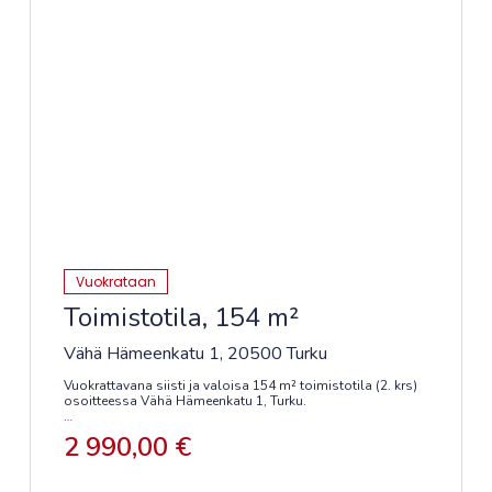
Vuokrataan
Toimistotila, 154 m²
Vähä Hämeenkatu 1, 20500 Turku
Vuokrattavana siisti ja valoisa 154 m² toimistotila (2. krs)
osoitteessa Vähä Hämeenkatu 1, Turku.
Tila sijaitsee loistavalla paikalla aivan TYKS:n kupeessa,
2 990,00 €
vain 700 metrin päässä Kupittaan juna-asemasta.
Kyseessä on esteetön ja jäähdytetty avotila, jossa on
avokeittiö sekä kahdet wc-tilat suihkuineen.