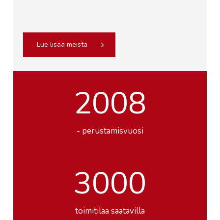
Lue lisää meistä
2008
- perustamisvuosi
3000
toimitilaa saatavilla