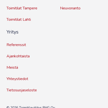
Toimitilat Tampere
Neuvonanto
Toimitilat Lahti
Yritys
Referenssit
Ajankohtaista
Meistä
Yhteystiedot
Tietosuojaseloste
© 2026 Toimitilavälitys RHG Oy.