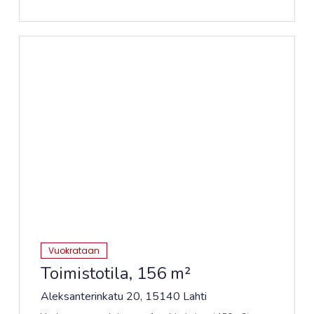
kulkuneuvoilla, autolla tai Baanaa pitkin pyörällä.
Kiinteistössä on parkkihalli ja lisää parkkipaikkoja löytyy
Ruohoparkista. Ruoholahden metroasema on n 400m
päässä.
Vuokrataan
Toimistotila, 156 m²
Aleksanterinkatu 20, 15140 Lahti