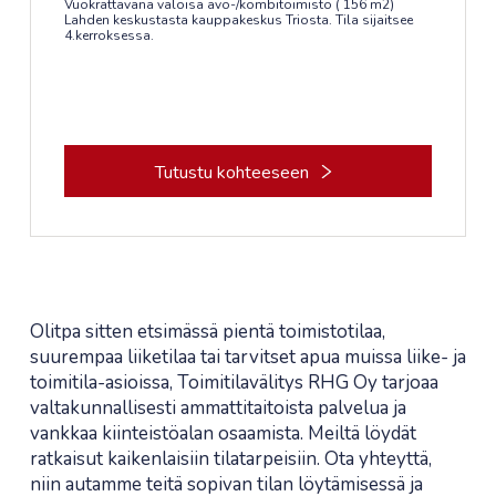
Vuokrattavana valoisa avo-/kombitoimisto ( 156 m2)
Lahden keskustasta kauppakeskus Triosta. Tila sijaitsee
4.kerroksessa.
Tutustu kohteeseen
Olitpa sitten etsimässä pientä toimistotilaa,
suurempaa liiketilaa tai tarvitset apua muissa liike- ja
toimitila-asioissa, Toimitilavälitys RHG Oy tarjoaa
valtakunnallisesti ammattitaitoista palvelua ja
vankkaa kiinteistöalan osaamista. Meiltä löydät
ratkaisut kaikenlaisiin tilatarpeisiin. Ota yhteyttä,
niin autamme teitä sopivan tilan löytämisessä ja