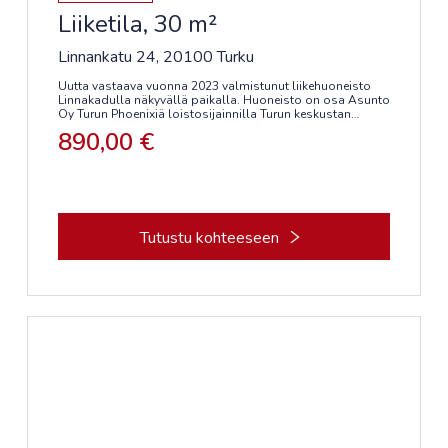
Liiketila, 30 m²
Linnankatu 24, 20100 Turku
Uutta vastaava vuonna 2023 valmistunut liikehuoneisto
Linnakadulla näkyvällä paikalla. Huoneisto on osa Asunto
Oy Turun Phoenixiä loistosijainnilla Turun keskustan
ytimessä aivan Aurajokirannan vieressä. Asunto Oy Turun
890,00 €
Phoenixin ainutlaatuinen ulkomuoto on tuo uutta ilmettä
Linnankadun rakennuskantaan.
Huoneisto sijaitsee ensimmäisen kerroksessa rakennuksen
kulmassa. Korkeat näyteikkunat tuovat valoa ja näkyvyyttä
kolmesta suunnasta. Huoneistossa on kaksi
sisäänkäyntiä, esteetön wc ja oma keittiönurkka.
Tutustu kohteeseen
Talon edessä kummallakin puolella katua on hyvin
pysäköintitilaa asiakaspysäköintiin. Tilan yhteyteen on
mahdollista vuokrata autohallipaikka. Vieressä sijaitsee
myös uusi K-Market.