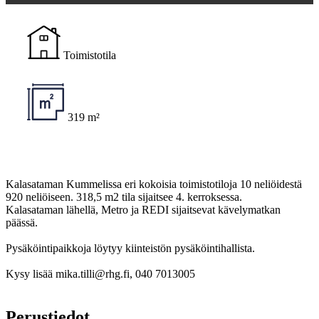
Toimistotila
319 m²
Kalasataman Kummelissa eri kokoisia toimistotiloja 10 neliöidestä
920 neliöiseen. 318,5 m2 tila sijaitsee 4. kerroksessa.
Kalasataman lähellä, Metro ja REDI sijaitsevat kävelymatkan
päässä.
Pysäköintipaikkoja löytyy kiinteistön pysäköintihallista.
Kysy lisää mika.tilli@rhg.fi, 040 7013005
Perustiedot