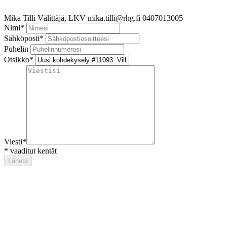
Mika Tilli
Välittäjä, LKV
mika.tilli@rhg.fi
0407013005
Nimi
*
Sähköposti
*
Puhelin
Otsikko
*
Viesti
*
*
vaaditut kentät