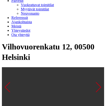
Palvelut
Vuokrattavat toimitilat
Myytävät toimitilat
Neuvonanto
Referenssit
Ajankohtaista
Meistä
Yhteystiedot
Ota yhteyttä
Vilhovuorenkatu 12, 00500
Helsinki