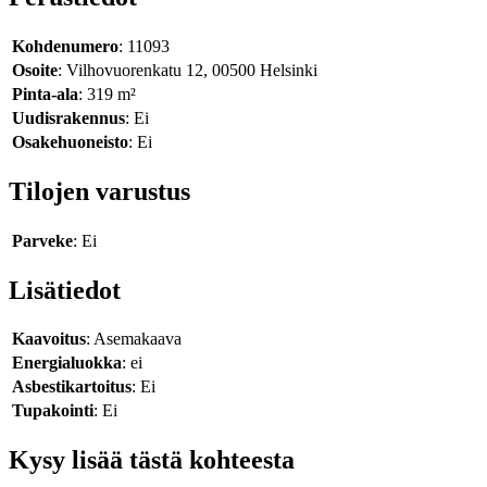
Kohdenumero
: 11093
Osoite
: Vilhovuorenkatu 12, 00500 Helsinki
Pinta-ala
: 319 m²
Uudisrakennus
: Ei
Osakehuoneisto
: Ei
Tilojen varustus
Parveke
: Ei
Lisätiedot
Kaavoitus
: Asemakaava
Energialuokka
: ei
Asbestikartoitus
: Ei
Tupakointi
: Ei
Kysy lisää tästä kohteesta