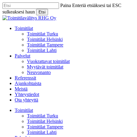
Skip
Paina Enteriä etsiäksesi tai ESC
to
sulkeaksesi haun
Etsi
main
Close
content
Search
Menu
Toimitilat
Toimitilat Turku
Toimitilat Helsinki
Toimitilat Tampere
Toimitilat Lahti
Palvelut
Vuokrattavat toimitilat
Myytävät toimitilat
Neuvonanto
Referenssit
Ajankohtaista
Meistä
Yhteystiedot
Ota yhteyttä
Toimitilat
Toimitilat Turku
Toimitilat Helsinki
Toimitilat Tampere
Toimitilat Lahti