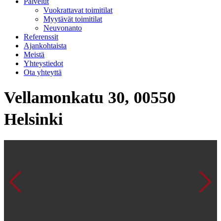
Palvelut
Vuokrattavat toimitilat
Myytävät toimitilat
Neuvonanto
Referenssit
Ajankohtaista
Meistä
Yhteystiedot
Ota yhteyttä
Vellamonkatu 30, 00550
Helsinki