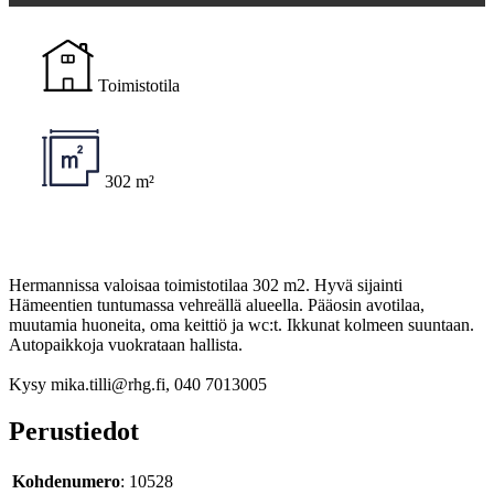
Toimistotila
302 m²
Hermannissa valoisaa toimistotilaa 302 m2. Hyvä sijainti
Hämeentien tuntumassa vehreällä alueella. Pääosin avotilaa,
muutamia huoneita, oma keittiö ja wc:t. Ikkunat kolmeen suuntaan.
Autopaikkoja vuokrataan hallista.
Kysy mika.tilli@rhg.fi, 040 7013005
Perustiedot
Kohdenumero
: 10528