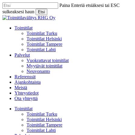
Skip
Paina Enteriä etsiäksesi tai ESC
to
sulkeaksesi haun
Etsi
main
Close
content
Search
Menu
Toimitilat
Toimitilat Turku
Toimitilat Helsinki
Toimitilat Tampere
Toimitilat Lahti
Palvelut
Vuokrattavat toimitilat
Myytävät toimitilat
Neuvonanto
Referenssit
Ajankohtaista
Meistä
Yhteystiedot
Ota yhteyttä
Toimitilat
Toimitilat Turku
Toimitilat Helsinki
Toimitilat Tampere
Toimitilat Lahti