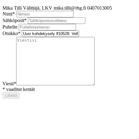
Mika Tilli
Välittäjä, LKV
mika.tilli@rhg.fi
0407013005
Nimi
*
Sähköposti
*
Puhelin
Otsikko
*
Viesti
*
*
vaaditut kentät