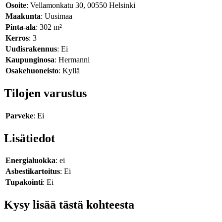
Osoite
: Vellamonkatu 30, 00550 Helsinki
Maakunta
: Uusimaa
Pinta-ala
: 302 m²
Kerros
: 3
Uudisrakennus
: Ei
Kaupunginosa
: Hermanni
Osakehuoneisto
: Kyllä
Tilojen varustus
Parveke
: Ei
Lisätiedot
Energialuokka
: ei
Asbestikartoitus
: Ei
Tupakointi
: Ei
Kysy lisää tästä kohteesta