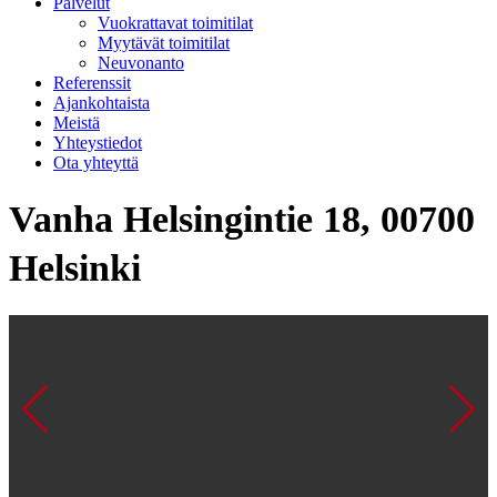
Palvelut
Vuokrattavat toimitilat
Myytävät toimitilat
Neuvonanto
Referenssit
Ajankohtaista
Meistä
Yhteystiedot
Ota yhteyttä
Vanha Helsingintie 18, 00700
Helsinki