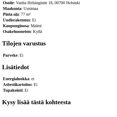
Osoite
: Vanha Helsingintie 18, 00700 Helsinki
Maakunta
: Uusimaa
Pinta-ala
: 77 m²
Uudisrakennus
: Ei
Kaupunginosa
: Malmi
Osakehuoneisto
: Kyllä
Tilojen varustus
Parveke
: Ei
Lisätiedot
Energialuokka
: ei
Asbestikartoitus
: Ei
Tupakointi
: Ei
Kysy lisää tästä kohteesta