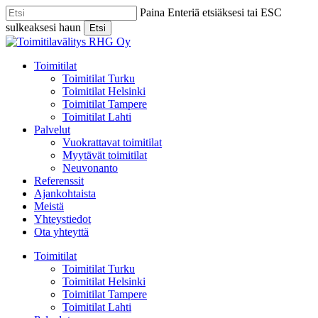
Skip
Paina Enteriä etsiäksesi tai ESC
to
sulkeaksesi haun
Etsi
main
Close
content
Search
Menu
Toimitilat
Toimitilat Turku
Toimitilat Helsinki
Toimitilat Tampere
Toimitilat Lahti
Palvelut
Vuokrattavat toimitilat
Myytävät toimitilat
Neuvonanto
Referenssit
Ajankohtaista
Meistä
Yhteystiedot
Ota yhteyttä
Toimitilat
Toimitilat Turku
Toimitilat Helsinki
Toimitilat Tampere
Toimitilat Lahti