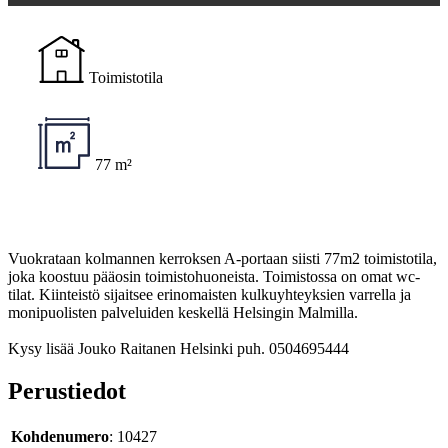
Toimistotila
77 m²
Vuokrataan kolmannen kerroksen A-portaan siisti 77m2 toimistotila,
joka koostuu pääosin toimistohuoneista. Toimistossa on omat wc-
tilat. Kiinteistö sijaitsee erinomaisten kulkuyhteyksien varrella ja
monipuolisten palveluiden keskellä Helsingin Malmilla.
Kysy lisää Jouko Raitanen Helsinki puh. 0504695444
Perustiedot
Kohdenumero
: 10427