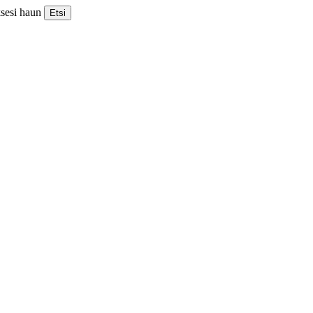
ksesi haun
Etsi