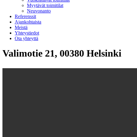
Myytävät toimitilat
Neuvonanto
Referenssit
Ajankohtaista
Meistä
Yhteystiedot
Ota yhteyttä
Valimotie 21, 00380 Helsinki