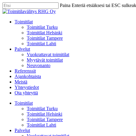
Skip
Paina Enteriä etsiäksesi tai ESC sulkea
to
Close
main
Search
content
Menu
Toimitilat
Toimitilat Turku
Toimitilat Helsinki
Toimitilat Tampere
Toimitilat Lahti
Palvelut
Vuokrattavat toimitilat
Myytävät toimitilat
Neuvonanto
Referenssit
Ajankohtaista
Meistä
Yhteystiedot
Ota yhteyttä
Toimitilat
Toimitilat Turku
Toimitilat Helsinki
Toimitilat Tampere
Toimitilat Lahti
Palvelut
Vuokrattavat toimitilat