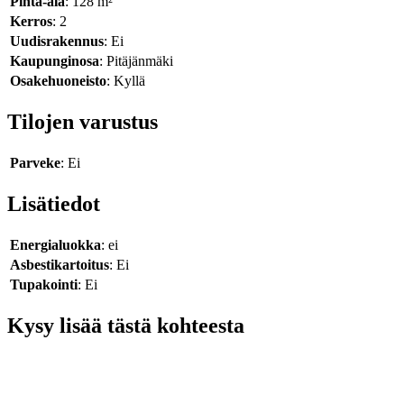
Pinta-ala
: 128 m²
Kerros
: 2
Uudisrakennus
: Ei
Kaupunginosa
: Pitäjänmäki
Osakehuoneisto
: Kyllä
Tilojen varustus
Parveke
: Ei
Lisätiedot
Energialuokka
: ei
Asbestikartoitus
: Ei
Tupakointi
: Ei
Kysy lisää tästä kohteesta