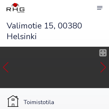
Skip
Menu
to
main
content
Valimotie 15, 00380
Helsinki
Toimistotila