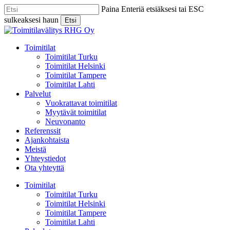
Skip
Paina Enteriä etsiäksesi tai ESC
to
sulkeaksesi haun
Etsi
main
Close
content
Search
Menu
Toimitilat
Toimitilat Turku
Toimitilat Helsinki
Toimitilat Tampere
Toimitilat Lahti
Palvelut
Vuokrattavat toimitilat
Myytävät toimitilat
Neuvonanto
Referenssit
Ajankohtaista
Meistä
Yhteystiedot
Ota yhteyttä
Toimitilat
Toimitilat Turku
Toimitilat Helsinki
Toimitilat Tampere
Toimitilat Lahti