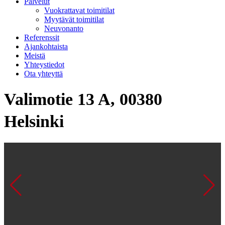
Palvelut
Vuokrattavat toimitilat
Myytävät toimitilat
Neuvonanto
Referenssit
Ajankohtaista
Meistä
Yhteystiedot
Ota yhteyttä
Valimotie 13 A, 00380
Helsinki