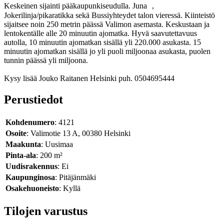
Keskeinen sijainti pääkaupunkiseudulla. Juna ,
Jokerilinja/pikaratikka sekä Bussiyhteydet talon vieressä. Kiinteistö
sijaitsee noin 250 metrin päässä Valimon asemasta. Keskustaan ja
lentokentälle alle 20 minuutin ajomatka. Hyvä saavutettavuus
autolla, 10 minuutin ajomatkan sisällä yli 220.000 asukasta. 15
minuutin ajomatkan sisällä jo yli puoli miljoonaa asukasta, puolen
tunnin päässä yli miljoona.
Kysy lisää Jouko Raitanen Helsinki puh. 0504695444
Perustiedot
Kohdenumero
: 4121
Osoite
: Valimotie 13 A, 00380 Helsinki
Maakunta
: Uusimaa
Pinta-ala
: 200 m²
Uudisrakennus
: Ei
Kaupunginosa
: Pitäjänmäki
Osakehuoneisto
: Kyllä
Tilojen varustus