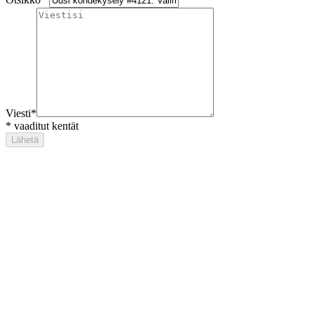
Viesti
*
*
vaaditut kentät