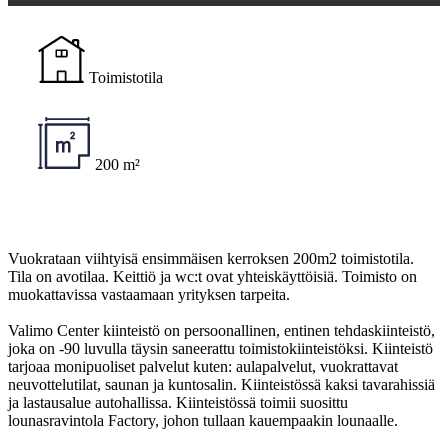
Toimistotila
200 m²
Vuokrataan viihtyisä ensimmäisen kerroksen 200m2 toimistotila.
Tila on avotilaa. Keittiö ja wc:t ovat yhteiskäyttöisiä. Toimisto on
muokattavissa vastaamaan yrityksen tarpeita.
Valimo Center kiinteistö on persoonallinen, entinen tehdaskiinteistö,
joka on -90 luvulla täysin saneerattu toimistokiinteistöksi. Kiinteistö
tarjoaa monipuoliset palvelut kuten: aulapalvelut, vuokrattavat
neuvottelutilat, saunan ja kuntosalin. Kiinteistössä kaksi tavarahissiä
ja lastausalue autohallissa. Kiinteistössä toimii suosittu
lounasravintola Factory, johon tullaan kauempaakin lounaalle.