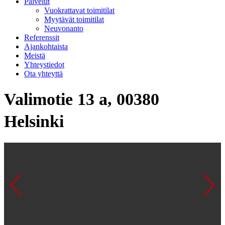
Palvelut
Vuokrattavat toimitilat
Myytävät toimitilat
Neuvonanto
Referenssit
Ajankohtaista
Meistä
Yhteystiedot
Ota yhteyttä
Valimotie 13 a, 00380
Helsinki