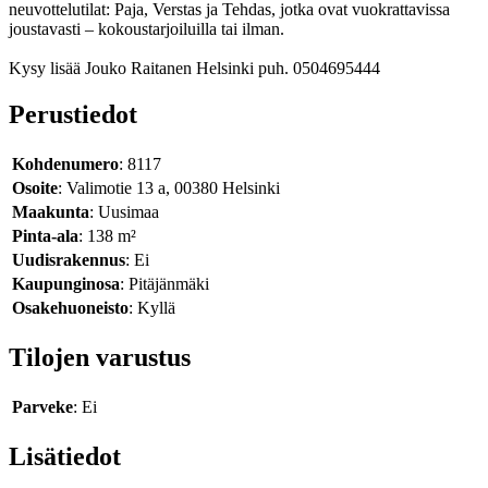
neuvottelutilat: Paja, Verstas ja Tehdas, jotka ovat vuokrattavissa
joustavasti – kokoustarjoiluilla tai ilman.
Kysy lisää Jouko Raitanen Helsinki puh. 0504695444
Perustiedot
Kohdenumero
: 8117
Osoite
: Valimotie 13 a, 00380 Helsinki
Maakunta
: Uusimaa
Pinta-ala
: 138 m²
Uudisrakennus
: Ei
Kaupunginosa
: Pitäjänmäki
Osakehuoneisto
: Kyllä
Tilojen varustus
Parveke
: Ei
Lisätiedot