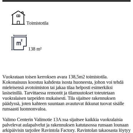
Toimistotila
138 m²
Vuokrataan toisen kerroksen avara 138,5m2 toimistotila.
Kokonaisuus koostuu kahdesta isosta huoneesta, johon voi tehdä
mieleisensä avotoimiston tai jakaa tilaa helposti esimerkiksi
lasiseinillä. Tarvittaessa remontit ja tilamuutokset toteutetaan
vuokralaisen tarpeiden mukaisesti. Tila sijaitsee rakennuksen
päädyssä, joten kahteen suuntaan avautuvat ikkunat tuovat sisälle
runsaasti luonnonvaloa.
Valimo Centerin Valimotie 13A:ssa sijaitsee kaikkia vuokralaisia
palvelevat aulapalvelut ja rakennuksen katutasossa runsaan lounaan
arkipäivisin tarjoilee Ravintola Factory. Ravintolan takaosasta löytyy