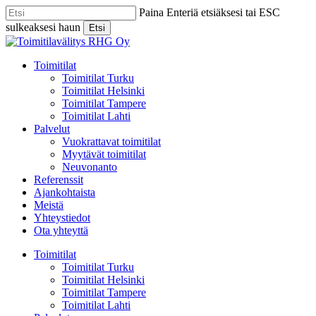
Skip
Paina Enteriä etsiäksesi tai ESC
to
sulkeaksesi haun
Etsi
main
Close
content
Search
Menu
Toimitilat
Toimitilat Turku
Toimitilat Helsinki
Toimitilat Tampere
Toimitilat Lahti
Palvelut
Vuokrattavat toimitilat
Myytävät toimitilat
Neuvonanto
Referenssit
Ajankohtaista
Meistä
Yhteystiedot
Ota yhteyttä
Toimitilat
Toimitilat Turku
Toimitilat Helsinki
Toimitilat Tampere
Toimitilat Lahti