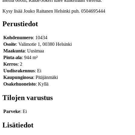
asema 600m, Raide-Jokeri tulee kulkemaan vierestä.
Kysy lisää Jouko Raitanen Helsinki puh. 0504695444
Perustiedot
Kohdenumero
: 10434
Osoite
: Valimotie 1, 00380 Helsinki
Maakunta
: Uusimaa
Pinta-ala
: 944 m²
Kerros
: 2
Uudisrakennus
: Ei
Kaupunginosa
: Pitäjänmäki
Osakehuoneisto
: Kyllä
Tilojen varustus
Parveke
: Ei
Lisätiedot