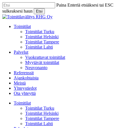
Skip
Paina Enteriä etsiäksesi tai ESC
to
sulkeaksesi haun
Etsi
main
Close
content
Search
Menu
Toimitilat
Toimitilat Turku
Toimitilat Helsinki
Toimitilat Tampere
Toimitilat Lahti
Palvelut
Vuokrattavat toimitilat
Myytävät toimitilat
Neuvonanto
Referenssit
Ajankohtaista
Meistä
Yhteystiedot
Ota yhteyttä
Toimitilat
Toimitilat Turku
Toimitilat Helsinki
Toimitilat Tampere
Toimitilat Lahti