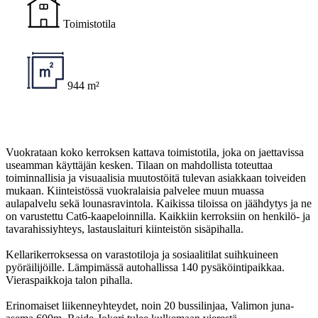
Toimistotila
944 m²
Vuokrataan koko kerroksen kattava toimistotila, joka on jaettavissa
useamman käyttäjän kesken. Tilaan on mahdollista toteuttaa
toiminnallisia ja visuaalisia muutostöitä tulevan asiakkaan toiveiden
mukaan. Kiinteistössä vuokralaisia palvelee muun muassa
aulapalvelu sekä lounasravintola. Kaikissa tiloissa on jäähdytys ja ne
on varustettu Cat6-kaapeloinnilla. Kaikkiin kerroksiin on henkilö- ja
tavarahissiyhteys, lastauslaituri kiinteistön sisäpihalla.
Kellarikerroksessa on varastotiloja ja sosiaalitilat suihkuineen
pyöräilijöille. Lämpimässä autohallissa 140 pysäköintipaikkaa.
Vieraspaikkoja talon pihalla.
Erinomaiset liikenneyhteydet, noin 20 bussilinjaa, Valimon juna-