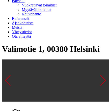
Palvelut
Vuokrattavat toimitilat
Myytävät toimitilat
Neuvonanto
Referenssit
Ajankohtaista
Meistä
Yhteystiedot
Ota yhteyttä
Valimotie 1, 00380 Helsinki