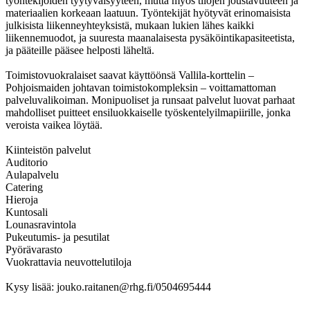
työntekijöiden tyytyväisyyteen, mutta myös tilojen joustavuuteen ja
materiaalien korkeaan laatuun. Työntekijät hyötyvät erinomaisista
julkisista liikenneyhteyksistä, mukaan lukien lähes kaikki
liikennemuodot, ja suuresta maanalaisesta pysäköintikapasiteetista,
ja pääteille pääsee helposti läheltä.
Toimistovuokralaiset saavat käyttöönsä Vallila-korttelin –
Pohjoismaiden johtavan toimistokompleksin – voittamattoman
palveluvalikoiman. Monipuoliset ja runsaat palvelut luovat parhaat
mahdolliset puitteet ensiluokkaiselle työskentelyilmapiirille, jonka
veroista vaikea löytää.
Kiinteistön palvelut
Auditorio
Aulapalvelu
Catering
Hieroja
Kuntosali
Lounasravintola
Pukeutumis- ja pesutilat
Pyörävarasto
Vuokrattavia neuvottelutiloja
Kysy lisää: jouko.raitanen@rhg.fi/0504695444