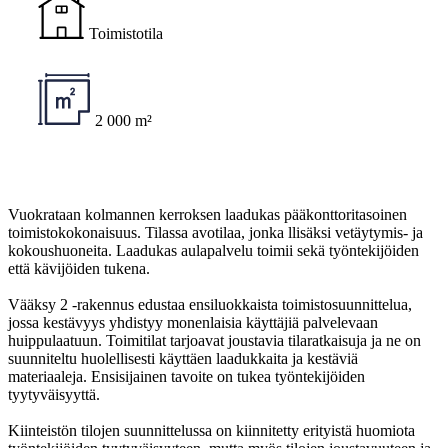
Toimistotila
2 000 m²
Vuokrataan kolmannen kerroksen laadukas pääkonttoritasoinen
toimistokokonaisuus. Tilassa avotilaa, jonka llisäksi vetäytymis- ja
kokoushuoneita. Laadukas aulapalvelu toimii sekä työntekijöiden
että kävijöiden tukena.
Vääksy 2 -rakennus edustaa ensiluokkaista toimistosuunnittelua,
jossa kestävyys yhdistyy monenlaisia käyttäjiä palvelevaan
huippulaatuun. Toimitilat tarjoavat joustavia tilaratkaisuja ja ne on
suunniteltu huolellisesti käyttäen laadukkaita ja kestäviä
materiaaleja. Ensisijainen tavoite on tukea työntekijöiden
tyytyväisyyttä.
Kiinteistön tilojen suunnittelussa on kiinnitetty erityistä huomiota