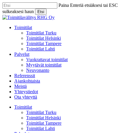
Skip
Paina Enteriä etsiäksesi tai ESC
to
sulkeaksesi haun
Etsi
main
Close
content
Search
Menu
Toimitilat
Toimitilat Turku
Toimitilat Helsinki
Toimitilat Tampere
Toimitilat Lahti
Palvelut
Vuokrattavat toimitilat
Myytävät toimitilat
Neuvonanto
Referenssit
Ajankohtaista
Meistä
Yhteystiedot
Ota yhteyttä
Toimitilat
Toimitilat Turku
Toimitilat Helsinki
Toimitilat Tampere
Toimitilat Lahti