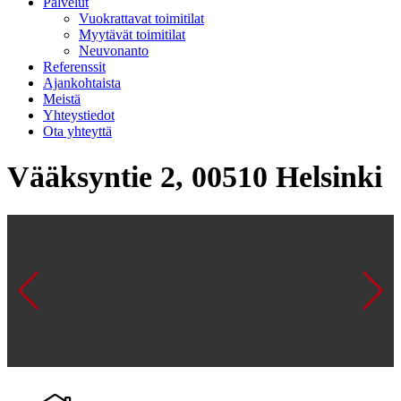
Palvelut
Vuokrattavat toimitilat
Myytävät toimitilat
Neuvonanto
Referenssit
Ajankohtaista
Meistä
Yhteystiedot
Ota yhteyttä
Vääksyntie 2, 00510 Helsinki